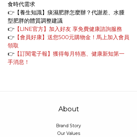
食時代需求
👉【養生知識】
痰濕肥胖怎麼辦？代謝差、水腫
型肥胖的體質調整建議
👉
【LINE官方】
加入好友 享免費健康諮詢服務
👉
【會員好康】
送您500元購物金！馬上加入會員
領取
👉
【訂閱電子報】獲得每月特惠、健康新知第一
手消息！
About
Brand Story
Our Values