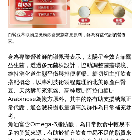
白腎豆萃取物是澱粉飲食規劃常見原料，鉻為有益代謝的營養
素。
身為專業營養師的謝佩珊表示，太陽星全效克菲爾
益生菌，透過多元菌株設計，協助調整菌叢環境、
維持消化道生態平衡與排便順暢。糖切切主打飲食
搭配概念，以專利技術製程處理的北美原產白腎
豆、天然酵母來源鉻、高純度L-阿拉伯糖L-
Arabinose為複方原料。其中的鉻有助支援醣類正
常代謝，適合澱粉攝取量偏高族群作為日常補充參
考。
魚油富含Omega-3脂肪酸，為日常飲食中較易不
足的脂質來源，有助於補充飲食中易不足的脂質來