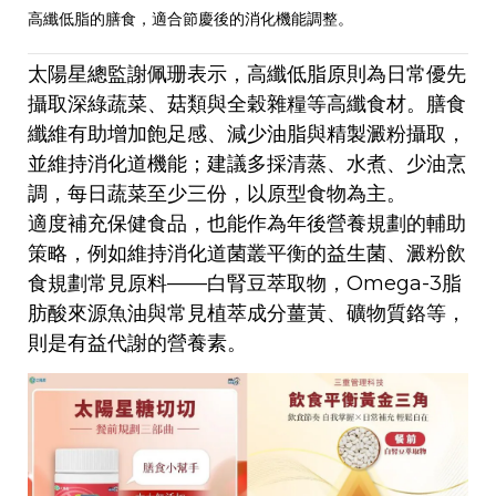
高纖低脂的膳食，適合節慶後的消化機能調整。
太陽星總監謝佩珊表示，高纖低脂原則為日常優先
攝取深綠蔬菜、菇類與全穀雜糧等高纖食材。膳食
纖維有助增加飽足感、減少油脂與精製澱粉攝取，
並維持消化道機能；建議多採清蒸、水煮、少油烹
調，每日蔬菜至少三份，以原型食物為主。
適度補充保健食品，也能作為年後營養規劃的輔助
策略，例如維持消化道菌叢平衡的益生菌、澱粉飲
食規劃常見原料——白腎豆萃取物，Omega-3脂
肪酸來源魚油與常見植萃成分薑黃、礦物質鉻等，
則是有益代謝的營養素。