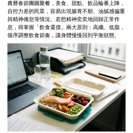
農曆春節團圓聚餐，美食、甜點、飲品輪番上陣，
自控力差的民眾，容易出現腸胃不順、油膩感偏重
與精神倦怠等情況。若想精神奕奕地回歸正常作
息，得掌握「飲食還債」兩大原則：高纖、低脂，
循序調整飲食節奏，讓身體慢慢回到平衡狀態。