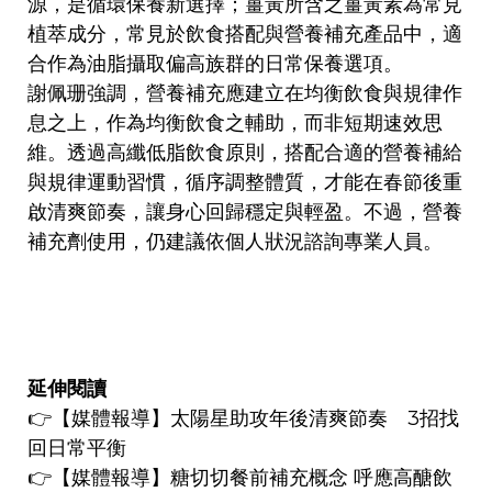
源，是循環保養新選擇；薑黃所含之薑黃素為常見
植萃成分，常見於飲食搭配與營養補充產品中，適
合作為油脂攝取偏高族群的日常保養選項。
謝佩珊強調，營養補充應建立在均衡飲食與規律作
息之上，作為均衡飲食之輔助，而非短期速效思
維。透過高纖低脂飲食原則，搭配合適的營養補給
與規律運動習慣，循序調整體質，才能在春節後重
啟清爽節奏，讓身心回歸穩定與輕盈。不過，營養
補充劑使用，仍建議依個人狀況諮詢專業人員。
延伸閱讀
👉
【媒體報導】
太陽星助攻年後清爽節奏 3招找
回日常平衡
👉【媒體報導】
糖切切餐前補充概念 呼應高醣飲