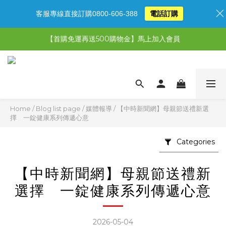
客服專線直接訂購0800-606-388
電話訂購
【限時特惠】超值5選3，最高現省1,770元
【首購免運再送500購物金】馬上加入會員
【限時特惠】全館滿1,000送500購物金！
【限時特惠】全館滿1,000送500購物金！
Home
/
Blog list page
/
媒體報導
/
【中時新聞網】母親節送禮新選
擇 一錠健康系列傳遞心意
Categories
【中時新聞網】母親節送禮新
選擇 一錠健康系列傳遞心意
2026-05-04