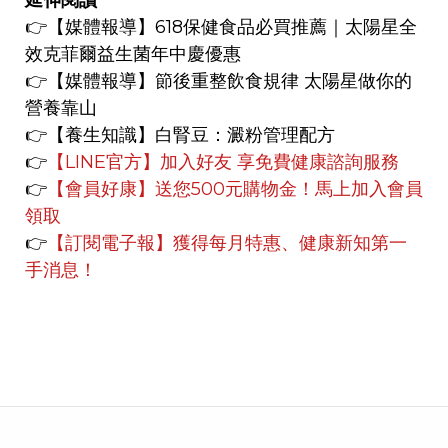
延伸閱讀
👉
【媒體報導】
618保健食品必買推薦｜太陽星全
效克菲爾益生菌年中慶優惠
👉
【媒體報導】
節後重整飲食規律 太陽星做你的
營養靠山
👉【養生知識】
白腎豆：澱粉管理配方
👉
【LINE官方】
加入好友 享免費健康諮詢服務
👉
【會員好康】
送您500元購物金！馬上加入會員
領取
👉
【訂閱電子報】獲得每月特惠、健康新知第一
手消息！