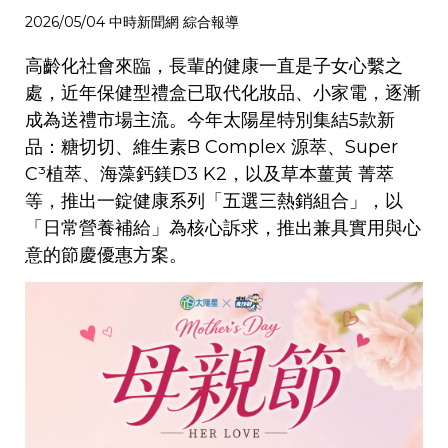
2026/05/04 中時新聞網 綜合報導
高齡化社會來臨，長輩的健康一直是子女心繫之
處，近年保健型禮盒已取代化妝品、小家電，逐漸
成為送禮市場主流。今年太陽星特別集結5款新
品：糖切切、維生素B Complex 源萃、Super
C³植萃、海藻鈣鎂D3 K2，以及草本薑黃 菁萃
等，推出一錠健康系列「五選三熱銷組合」，以
「日常營養補給」為核心訴求，推出兼具實用與心
意的節慶優惠方案。