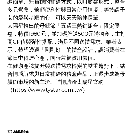
調簡單、無負擔的補給方式，以咀嚼錠形式，整合
多元營養，兼顧便利性與日常使用情境，等於讓子
女的愛與孝順的心，可以天天陪伴長輩。
太陽星推出的母親節「五選三熱銷組合」限定優
惠，特價1980元，並加碼贈送500元購物金，主打
高CP值與彈性搭配，滿足不同送禮需求。業者表
示，希望透過「剛剛好」的禮盒設計，讓消費者在
節日中傳達心意，同時兼顧實用價值。
在健康意識提升與送禮需求轉變的雙重趨勢下，結
合情感訴求與日常補給的禮盒產品，正逐步成為母
親節市場的新主流。詳情請洽太陽星官網
（
https://www.tystar.com.tw/
）