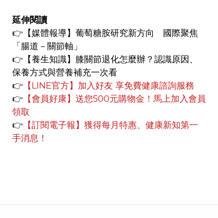
延伸閱讀
👉
【媒體報導】
葡萄糖胺研究新方向 國際聚焦
「腸道－關節軸」
👉【養生知識】
膝關節退化怎麼辦？認識原因、
保養方式與營養補充一次看
👉
【LINE官方】
加入好友 享免費健康諮詢服務
👉
【會員好康】
送您500元購物金！馬上加入會員
領取
👉
【訂閱電子報】獲得每月特惠、健康新知第一
手消息！