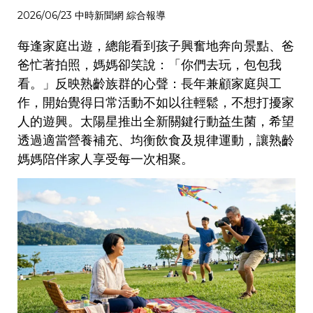
2026/06/23 中時新聞網 綜合報導
每逢家庭出遊，總能看到孩子興奮地奔向景點、爸
爸忙著拍照，媽媽卻笑說：「你們去玩，包包我
看。」反映熟齡族群的心聲：長年兼顧家庭與工
作，開始覺得日常活動不如以往輕鬆，不想打擾家
人的遊興。太陽星推出全新關鍵行動益生菌，希望
透過適當營養補充、均衡飲食及規律運動，讓熟齡
媽媽陪伴家人享受每一次相聚。