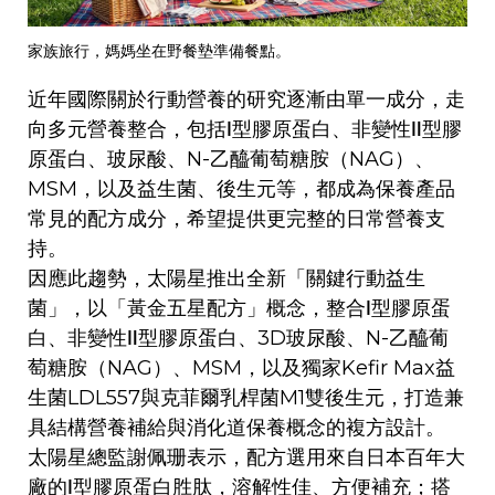
家族旅行，媽媽坐在野餐墊準備餐點。
近年國際關於行動營養的研究逐漸由單一成分，走
向多元營養整合，包括Ⅰ型膠原蛋白、非變性Ⅱ型膠
原蛋白、玻尿酸、N-乙醯葡萄糖胺（NAG）、
MSM，以及益生菌、後生元等，都成為保養產品
常見的配方成分，希望提供更完整的日常營養支
持。
因應此趨勢，太陽星推出全新「關鍵行動益生
菌」，以「黃金五星配方」概念，整合Ⅰ型膠原蛋
白、非變性Ⅱ型膠原蛋白、3D玻尿酸、N-乙醯葡
萄糖胺（NAG）、MSM，以及獨家Kefir Max益
生菌LDL557與克菲爾乳桿菌M1雙後生元，打造兼
具結構營養補給與消化道保養概念的複方設計。
太陽星總監謝佩珊表示，配方選用來自日本百年大
廠的Ⅰ型膠原蛋白胜肽，溶解性佳、方便補充；搭