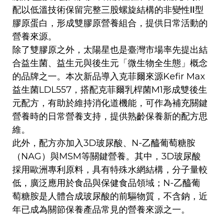
配以低溫技術保留完整三股螺旋結構的非變性Ⅱ型
膠原蛋白，形成雙膠原營養組合，提供日常活動的
營養來源。
除了雙膠原之外，太陽星也是臺灣市場率先提出結
合益生菌、益生元與後生元「微生物全生態」概念
的品牌之一。本次新品導入克菲爾來源Kefir Max
益生菌LDL557，搭配克菲爾乳桿菌M1形成雙後生
元配方，有助於維持消化道機能，可作為補充關鍵
營養時的日常營養支持，提供熟齡保養新的配方思
維。
此外，配方亦加入3D玻尿酸、N-乙醯葡萄糖胺
（NAG）與MSM等關鍵營養。其中，3D玻尿酸
採用歐洲專利原料，具有特殊水網結構，分子量較
低，廣泛應用於食品與保健食品領域；N-乙醯葡
萄糖胺是人體合成玻尿酸的前驅物質，不含鈉，近
年已成為關節保養產品常見的營養來源之一。