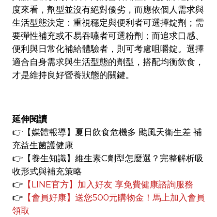
度來看，劑型並沒有絕對優劣，而應依個人需求與
生活型態決定：重視穩定與便利者可選擇錠劑；需
要彈性補充或不易吞嚥者可選粉劑；而追求口感、
便利與日常化補給體驗者，則可考慮咀嚼錠。選擇
適合自身需求與生活型態的劑型，搭配均衡飲食，
才是維持良好營養狀態的關鍵。
延伸閱讀
👉【媒體報導
】
夏日飲食危機多 颱風天衛生差 補
充益生菌護健康
👉【養生知識】
維生素C劑型怎麼選？完整解析吸
收形式與補充策略
👉
【LINE官方】
加入好友 享免費健康諮詢服務
👉
【會員好康】
送您500元購物金！馬上加入會員
領取