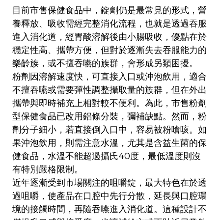
目前市售保健食品中，錠劑仍是最常見的形式，營
養釋放、吸收需經完整消化流程，也就是透過吞服
進入消化道，經胃酸溶解後由小腸吸收，優點在於
穩定性高、攜帶方便，但對於逐漸失去吞服能力的
樂齡族，或不擅吞嚥的族群，會形成另類困擾。
粉劑因溶解速度快，可直接入口或沖泡飲用，適合
不擅吞嚥或需要彈性調整攝取量的族群，但在外出
攜帶與即時補充上相對較不便利。為此，市售粉劑
型保健食品已改用鋁條分裝，彌補缺點。然而，粉
劑分子細小，若直接倒入口中，容易被粉嗆咳。如
果沖泡飲用，則需注意水溫，尤其是含益生菌的保
健食品，水溫不能超過攝氏40度，最低溫度則沒
有特別嚴格限制。
近年逐漸受到市場關注的咀嚼錠，最大特色在於透
過咀嚼，使產品在口腔中先行分散，延長與口腔環
境的接觸時間，再隨吞嚥進入消化道。這種設計不