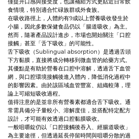
僅提升口感與接受度，也讓補給方式更貼近日常飲
食情境，特別適合忙碌族群或外食族。
在吸收路徑上，人體約有9成以上營養吸收發生於
小腸，因此多數保健食品仍以「腸道吸收」為主。
然而，隨著產品設計進步，市場也開始關注「口腔
接觸」甚至「舌下吸收」的可能性。
舌下吸收（Sublingual absorption）是透過舌頭
下方黏膜，直接將成分轉移到微血管的給藥方式。
其優點是有助於營養在口腔中溶解，透過舌下血管
網，與口腔環境接觸後進入體內，降低消化過程中
的影響因素。由於該區域血管豐富、組織較薄，理
論上可縮短吸收過程。
值得注意的是並非所有營養素都適合舌下吸收。通
常需具備分子量較小、溶解度佳，並搭配特定配方
設計，才可能有效透過口腔黏膜吸收。
一般咀嚼錠仍以「口腔接觸後吞入、經腸道吸收」
為主要途徑，但透過延長停留時間與咀嚼分散的過