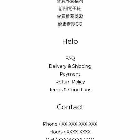
會員專屬福利
訂閱電子報
會員推薦獎勵
健康定期GO
Help
FAQ
Delivery & Shipping
Payment
Return Policy
Terms & Conditions
Contact
Phone / XX-XXX-XXX-XXX
Hours / XXXX-XXXX
Mail / XXX@XXXX.COM