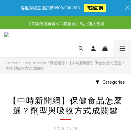
客服專線直接訂購0800-606-388
電話訂購
【限時特惠】超值5選3，最高現省1,770元
【首購免運再送500購物金】馬上加入會員
【限時特惠】全館滿1,000送500購物金！
【限時特惠】全館滿1,000送500購物金！
Home
/
Blog list page
/
媒體報導
/
【中時新聞網】保健食品怎麼選？
劑型與吸收方式成關鍵
Categories
【中時新聞網】保健食品怎麼
選？劑型與吸收方式成關鍵
2026-04-22