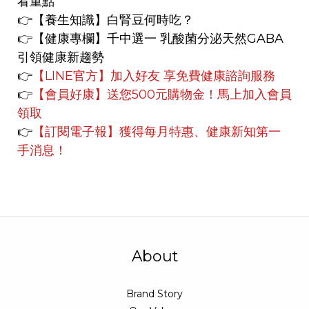
看重點
👉
【養生知識】
白腎豆何時吃？
👉【健康專欄】
千中選一 乳酸菌分泌天然GABA
引領健康新趨勢
👉
【LINE官方】
加入好友 享免費健康諮詢服務
👉
【會員好康】
送您500元購物金！馬上加入會員
領取
👉
【訂閱電子報】獲得每月特惠、健康新知第一
手消息！
About
Brand Story