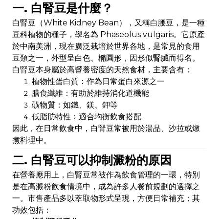
一. 白腎豆是什麼？
白腎豆（White Kidney Bean），又稱白腰豆，是一種
豆科植物的種子，學名為 Phaseolus vulgaris。它原產
於中南美洲，現在廣泛栽培於世界各地，是常見的食用
豆類之一，外型呈白色、橢圓形，因形似腎臟而得名。
白腎豆本身屬於高營養密度的天然食材，主要含有：
植物性蛋白質：作為日常蛋白來源之一
膳食纖維：有助於維持消化道機能
礦物質：如鐵、鎂、鉀等
低脂肪特性：適合均衡飲食搭配
因此，在日常飲食中，白腎豆常被用於湯品、沙拉或燉
煮料理中。
二. 白腎豆可以抑制澱粉的原因
在營養應用上，白腎豆常被作為飲食管理的一環，特別
是在高澱粉飲食情境中，成為許多人餐前規劃的選擇之
一。市售產品多以萃取物形式呈現，方便日常補充；其
功效包括：