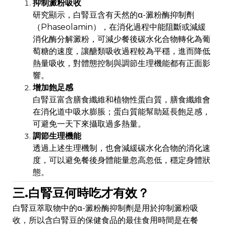
抑制澱粉吸收
研究顯示，白腎豆含有天然的α-澱粉酶抑制劑
（Phaseolamin），在消化過程中能阻斷或減緩
消化酶分解澱粉，可減少餐後碳水化合物轉化為葡
萄糖的速度，讓醣類吸收過程較為平穩，進而降低
熱量吸收，對體態控制與調節生理機能都有正面影
響。
增加飽足感
白腎豆富含膳食纖維和植物性蛋白質，膳食纖維會
在消化道中吸水膨脹；蛋白質能幫助延長飽足感，
可避免一天下來攝取過多熱量。
調節生理機能
透過上述生理機制，也會減緩碳水化合物的消化速
度，可以避免餐後身體能量忽高忽低，穩定身體狀
態。
三.白腎豆何時吃才有效？
白腎豆萃取物中的α-澱粉酶抑制劑是用於抑制澱粉吸
收，所以含白腎豆的保健食品的最佳食用時間是在餐