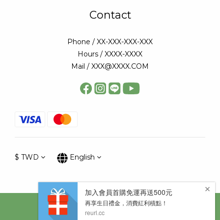
Contact
Phone / XX-XXX-XXX-XXX
Hours / XXXX-XXXX
Mail / XXX@XXXX.COM
$
TWD
English
Copyright © 太陽星網路科技股份有限公司