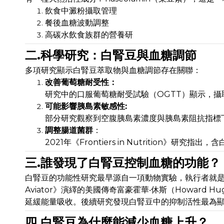
飲食中澱粉攝取管理
餐後血糖波動調整
高碳水飲食族群的營養研
二.科學研究：白腎豆與血糖調節
多項研究顯示白腎豆萃取物與血糖調節存在關聯：
改善葡萄糖耐受性：
研究中的口服葡萄糖耐受試驗（OGTT）顯示，攝
可能影響胰島素敏感性:
部分研究觀察到空腹胰島素濃度與胰島素阻抗指標
調整腸道菌群
：
2021年《Frontiers in Nutrition
三.誰發現了白腎豆控制血糖的功能？
白腎豆的功能性研究最早源自一項動物實驗，執行者就是李奧納多
Aviator》演繹的美國傳奇富豪霍華‧休斯（Howar
延緩能量吸收。後續研究發現白腎豆中的抑制活性最為
四.白腎豆為什麼能減少血糖上升？