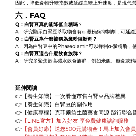
因此，降低食物升糖指數或延緩血糖上升速度，是現代
六．FAQ
Q：白腎豆真的能降低血糖嗎
？
A：研究顯示白腎豆萃取物含有α-澱粉酶抑制劑，可延
Q：白腎豆為什麼被稱為澱粉阻斷劑？
A：因為白腎豆中的Phaseolamin可以抑制α-澱
Q：白腎豆適合什麼飲食族群？
A：研究多聚焦於高碳水飲食族群，例如米飯、麵食或精
延伸閱讀
👉
【養生知識】
一次看懂市售白腎豆品牌差異
👉
【養生知識】
白腎豆的副作用
👉【健康專欄】
克菲爾益生菌藥食同源 踐行聯合
👉
【LINE官方】
加入好友 享免費健康諮詢服務
👉
【會員好康】
送您500元購物金！馬上加入會