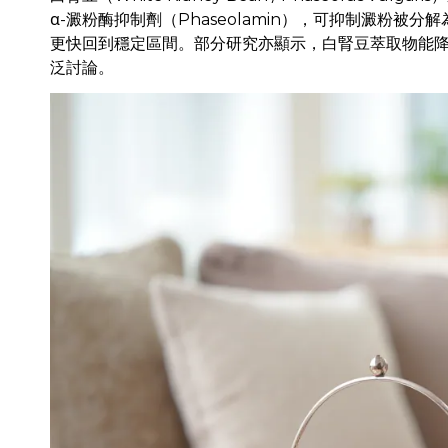
α-澱粉酶抑制劑（Phaseolamin），可抑制澱粉
更快回到穩定區間。部分研究亦顯示，白腎豆萃取物能降
泛討論。