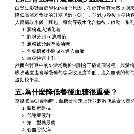
白腎豆影響血糖變化的核心原因，在於其含有天然 α-
降低高澱粉食物的升糖指數（GI），並減少餐後血糖快
人體攝取米飯、麵包、麵食等碳水化合物後，啟動一系
澱粉進入消化道
胰臟分泌 α-澱粉酶
澱粉被分解為葡萄糖
葡萄糖被小腸吸收進入血液
血糖快速上升
然而白腎豆中的α-澱粉酶抑制劑會干擾這個過程，與澱
吸收速度也會減慢葡萄糖吸收速度降低，進入血液的葡萄
波動較平緩。
五.為什麼降低餐後血糖很重要？
當攝取高GI食物時，血糖會快速上升並刺激胰島素大量
胰島素阻抗
代謝症候群
第二型糖尿病
心血管疾病