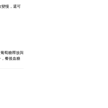
收變慢，還可
使葡萄糖釋放與
升，餐後血糖