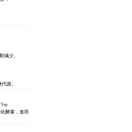
動減少。
萄糖代謝。
he
粉消化酵素，進而