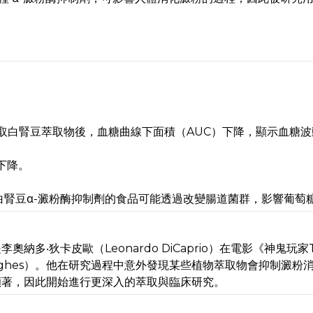
取白腎豆萃取物後，血糖曲線下面積（AUC）下降，顯示血糖波
下降。
》研究指出，含白腎豆α-澱粉酶抑制劑的食品可能透過改變腸道菌群，影響葡
‧狄卡皮歐（Leonardo DiCaprio）在電影《神鬼玩家T
d Hughes）。他在研究過程中意外發現某些植物萃取物會抑制澱
顯著，因此開始進行更深入的萃取與臨床研究。