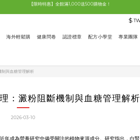
【限時特惠】全館滿1,000送500購物金！
【限時特惠】超值5選3，最高現省1,770元
$
T
【首購免運再送500購物金】馬上加入會員
【限時特惠】全館滿1,000送500購物金！
海外輕鬆購
健康問卷
認證標章
配方小學堂
專業團隊
機制與血糖管理解析
理：澱粉阻斷機制與血糖管理解
2026-03-10
s vulgaris）近年成為營養研究中備受關注的植物來源成分。研究指出，