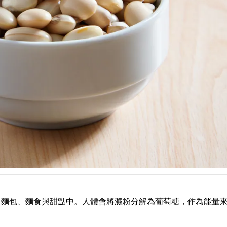
、麵包、麵食與甜點中。人體會將澱粉分解為葡萄糖，作為能量