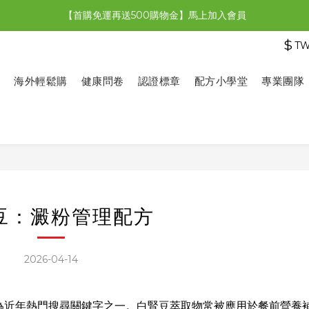
【首購免運再送500購物金】馬上加入會員
【限時特惠】全館滿1,000送500購物金！
$
T
【限時特惠】全館滿1,000送500購物金！
海外輕鬆購
健康問卷
認證標章
配方小學堂
專業團隊
豆：澱粉管理配方
2026-04-14
為近年熱門搜尋關鍵字之一。白腎豆萃取物常被應用於餐前營養