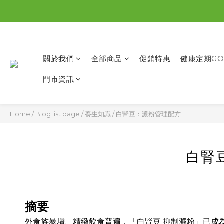
關於我們
全部商品
促銷特惠
健康定期GO
門市資訊
Home
/
Blog list page
/
養生知識
/
白腎豆：澱粉管理配方
白腎
摘要
外食族暴增、精緻飲食普遍，「白腎豆 抑制澱粉」已成