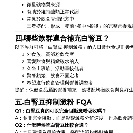
微量礦物質來源
有助於維持醣類正常代謝
常見於飲食管理配方中
三者搭配，形成「餐前×餐中×餐後」的完整營養
四.哪些族群適合補充白腎豆？
以下族群可將「白腎豆 抑制澱粉」納入日常飲食規劃參
外食族、高澱粉飲食者
喜愛甜食與精緻碳水的人
久坐上班族、活動量較低者
聚餐頻繁、飲食不固定者
希望進行飲食管理與營養調整者
提醒：保健食品屬於營養補充，應搭配均衡飲食與良好
五.白腎豆抑制澱粉 FQA
Q1：白腎豆真的可以完全阻斷澱粉吸收嗎？
A：並非完全阻斷，而是影響澱粉分解速度，作為飲食調
Q2：什麼時候吃白腎豆比較合適？
A：常見建議為餐前食用，搭配含澱粉餐點使用。