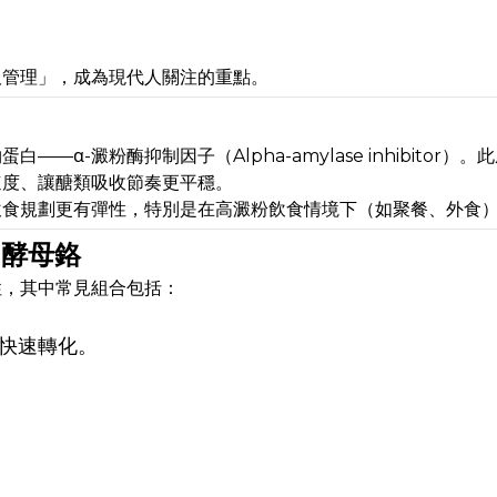
取管理」，成為現代人關注的重點。
-澱粉酶抑制因子（Alpha-amylase inhibitor）
速度、讓醣類吸收節奏更平穩。
飲食規劃更有彈性，特別是在高澱粉飲食情境下（如聚餐、外食
 酵母鉻
性，其中常見組合包括：
快速轉化。