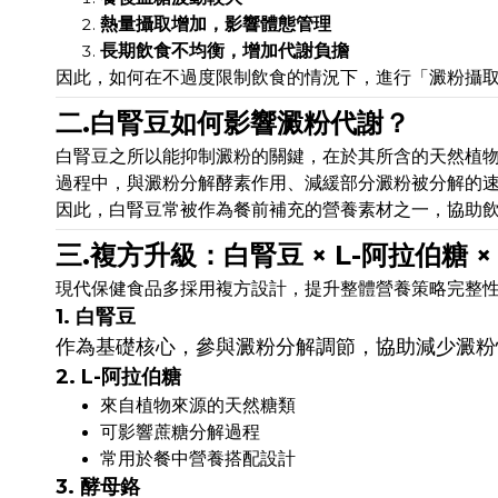
熱量攝取增加，影響體態管理
長期飲食不均衡，增加代謝負擔
因此，如何在不過度限制飲食的情況下，進行「澱粉攝
二.白腎豆如何影響澱粉代謝？
白腎豆之所以能抑制澱粉的關鍵，在於其所含的天然植物蛋白——α
過程中，與澱粉分解酵素作用、減緩部分澱粉被分解的
因此，白腎豆常被作為餐前補充的營養素材之一，協助
三.複方升級：白腎豆 × L-阿拉伯糖 ×
現代保健食品多採用複方設計，提升整體營養策略完整
1. 白腎豆
作為基礎核心，參與澱粉分解調節，協助減少澱粉
2. L-阿拉伯糖
來自植物來源的天然糖類
可影響蔗糖分解過程
常用於餐中營養搭配設計
3. 酵母鉻