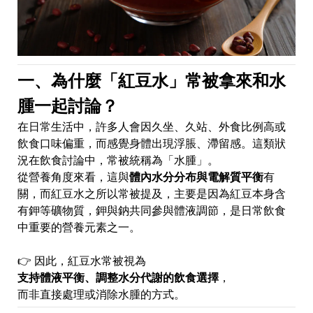
一、為什麼「紅豆水」常被拿來和水
腫一起討論？
在日常生活中，許多人會因久坐、久站、外食比例高或
飲食口味偏重，而感覺身體出現浮脹、滯留感。這類狀
況在飲食討論中，常被統稱為「水腫」。
從營養角度來看，這與
體內水分分布與電解質平衡
有
關，而紅豆水之所以常被提及，主要是因為紅豆本身含
有鉀等礦物質，鉀與鈉共同參與體液調節，是日常飲食
中重要的營養元素之一。
👉 因此，紅豆水常被視為
支持體液平衡、調整水分代謝的飲食選擇
，
而非直接處理或消除水腫的方式。