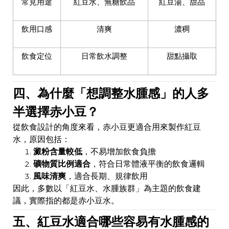
常見用途
紅豆水、無糖飲品
紅豆湯、甜品
飲用口感
清爽
濃稠
飲食定位
日常飲水調整
甜點攝取
四、為什麼「想調整水腫感」的人多
半選擇赤小豆？
從飲食設計的角度來看，赤小豆更適合用來製作紅豆
水，原因包括：
澱粉含量較低
，不易增加飲食負擔
礦物質比例適合
，符合日常體液平衡的飲食邏輯
風味清爽
，適合長期、規律飲用
因此，多數以「紅豆水、水腫族群」為主題的飲食建
議，實際指的都是赤小豆水。
五、紅豆水適合哪些容易有水腫感的