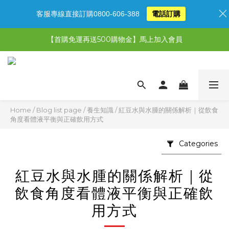
客服專線直接訂購0800-606-388
電話訂購
【限時特惠】超值5選3，最高現省1,770元
【首購免運再送500購物金】馬上加入會員
【限時特惠】全館滿1,000送500購物金！
【限時特惠】全館滿1,000送500購物金！
Home
/
Blog list page
/
養生知識
/
紅豆水與水腫的關係解析｜從飲食
角度看體液平衡與正確飲用方式
Categories
紅豆水與水腫的關係解析｜從
飲食角度看體液平衡與正確飲
用方式