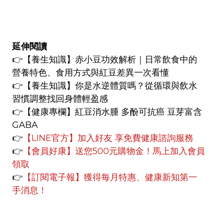
延伸閱讀
👉
【養生知識】
赤小豆功效解析｜日常飲食中的
營養特色、食用方式與紅豆差異一次看懂
👉
【養生知識】
你是水逆體質嗎？從循環與飲水
習慣調整找回身體輕盈感
👉【健康專欄】
紅豆消水腫 多酚可抗癌 豆芽富含
GABA
👉
【LINE官方】
加入好友 享免費健康諮詢服務
👉
【會員好康】
送您500元購物金！馬上加入會員
領取
👉
【訂閱電子報】獲得每月特惠、健康新知第一
手消息！