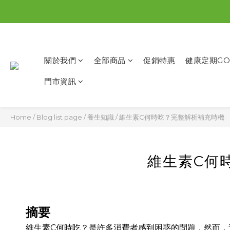
關於我們
全部商品
促銷特惠
健康定期GO
門市資訊
Home
/
Blog list page
/
養生知識
/
維生素C何時吃？完整解析補充時機
維生素C何
摘要
維生素C何時吃？是許多消費者感到困惑的問題，然而，