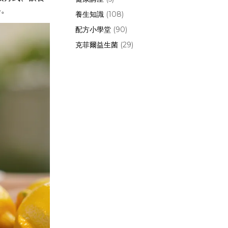
略。
養生知識
(108)
配方小學堂
(90)
克菲爾益生菌
(29)