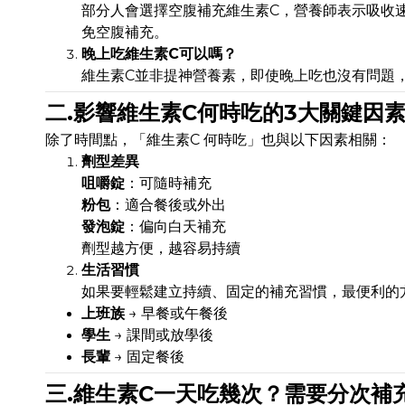
部分人會選擇空腹補充維生素C，營養師表示吸收
免空腹補充。
晚上吃維生素C可以嗎？
維生素C並非提神營養素，即使晚上吃也沒有問題
二.影響維生素C何時吃的3大關鍵因
除了時間點，「維生素C 何時吃」也與以下因素相關：
劑型差異
咀嚼錠
：可隨時補充
粉包
：適合餐後或外出
發泡錠
：偏向白天補充
劑型越方便，越容易持續
生活習慣
如果要輕鬆建立持續、固定的補充習慣，最便利的
上班族
→ 早餐或午餐後
學生
→ 課間或放學後
長輩
→ 固定餐後
三.維生素C一天吃幾次？需要分次補