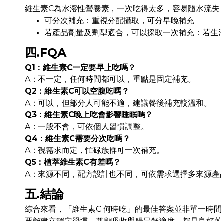
維生素C為水溶性營養素，一次吃得太多，容易隨水流失
可分次補充：重視分配攝取，可分早晚補充
若產品劑量及劑型適合，可以採取一次補充：若生
四.FQA
Q1：維生素C一定要早上吃嗎？
A：不一定，任何時間都可以，重點是固定補充。
Q2：維生素C可以空腹吃嗎？
A：可以，但部分人可能不適，建議餐後補充較溫和。
Q3：維生素C晚上吃會影響睡眠嗎？
A：一般不會，可依個人習慣調整。
Q4：維生素C需要分次吃嗎？
A：視需求而定，忙碌族群可一次補充。
Q5：植萃維生素C有差嗎？
A：來源不同，配方設計也不同，可依需求選擇多來源產
五.結論
綜合來看，「維生素C 何時吃」的最佳答案並非單一時
要能建立穩定習慣，兼顧吸收與腸胃舒適度，都是良好