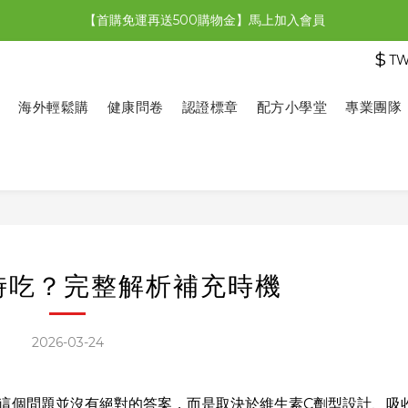
【首購免運再送500購物金】馬上加入會員
【限時特惠】全館滿1,000送500購物金！
$
T
【限時特惠】全館滿1,000送500購物金！
海外輕鬆購
健康問卷
認證標章
配方小學堂
專業團隊
時吃？完整解析補充時機
2026-03-24
這個問題並沒有絕對的答案，而是取決於維生素C劑型設計、吸