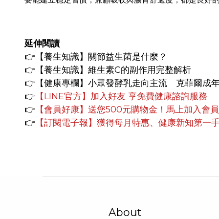
延伸閱讀
👉
【養生知識】
關節益生菌是什麼？
👉
【養生知識】
維生素C的副作用完整解析
👉【健康專欄】
小眾發酵乳走向主流 克菲爾成
👉
【LINE官方】
加入好友 享免費健康諮詢服務
👉
【會員好康】
送您500元購物金！馬上加入會
👉
【訂閱電子報】獲得每月特惠、健康新知第一
About