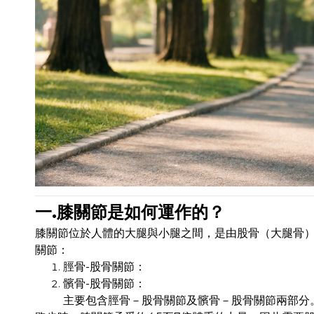
一.膝關節是如何運作的？
膝關節位於人體的大腿與小腿之間，是由股骨（大腿骨
關節：
脛骨-股骨關節：
髕骨-股骨關節：
主要包含脛骨－股骨關節及髕骨－股骨關節兩部分