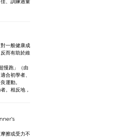
不佳、訓練過量
，對一般健康成
，反而有助於維
「超慢跑」（由
常適合初學者、
優良運動。
動者。相反地，
er's
度摩擦或受力不