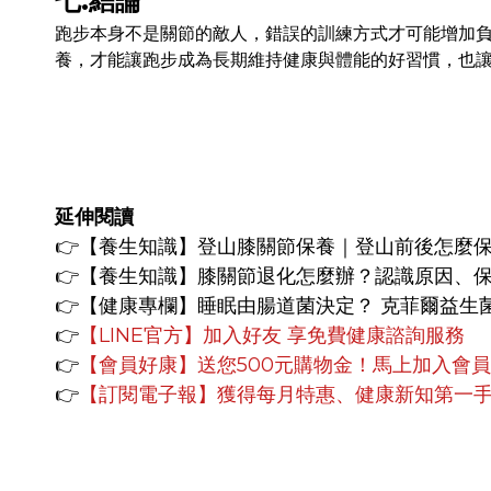
七.結論
跑步本身不是關節的敵人，錯誤的訓練方式才可能增加
養，才能讓跑步成為長期維持健康與體能的好習慣，也
延伸閱讀
👉
【養生知識】
登山膝關節保養｜登山前後怎麼
👉
【養生知識】
膝關節退化怎麼辦？認識原因、
👉【健康專欄】
睡眠由腸道菌決定？ 克菲爾益生
👉
【LINE官方】
加入好友 享免費健康諮詢服務
👉
【會員好康】
送您500元購物金！馬上加入會
👉
【訂閱電子報】獲得每月特惠、健康新知第一