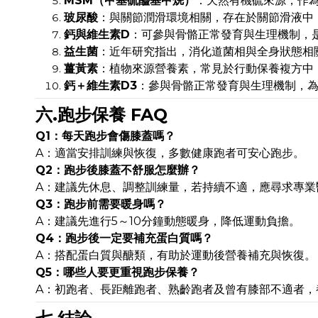
MSM（甲基硫醯基甲烷）
：天然有機硫來源，作
玻尿酸
：與關節潤滑環境相關，存在於關節滑液中
鈣與維生素D
：可參與骨骼正常發育與生理機制，
益生菌
：近年研究指出，消化道菌相與全身狀態相
薑黃素
：植物來源營養素，常見於行動保養複方中
鈣＋維生素D3
：參與骨骼正常發育與生理機制，
六.跑步保養 FAQ
Q1：每天跑步會傷膝蓋嗎？
A：適當安排訓練與恢復，多數健康跑者可安心跑步。
Q2：跑步後膝蓋不舒服怎麼辦？
A：建議先休息、調整訓練量，若持續不適，應尋求專業
Q3：跑步前需要暖身嗎？
A：建議先進行5～10分鐘動態暖身，降低運動負擔。
Q4：跑步後一定要補充蛋白質嗎？
A：搭配蛋白質與醣類，有助於運動後營養補充與恢復。
Q5：哪些人要更重視跑步保養？
A：初跑者、長距離跑者、熟齡跑者及曾有膝部不適者，