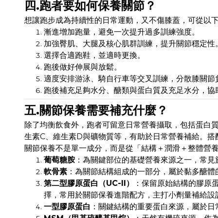
四.跑者要如何保養關節？
想讓跑步成為持續性的日常運動，又不傷膝蓋，可從以
漸進增加跑量，避免一次提升過多訓練強度。
加強臀肌、大腿及核心肌群訓練，提升關節穩定性
選擇合適跑鞋，並適時更換。
跑後做好伸展與放鬆。
適度安排游泳、騎自行車等交叉訓練，分散膝關節
跑後補充足夠水分、醣類與蛋白質及充足水分，協
五.關節保養需要補充什麼？
除了均衡飲食外，跑者可留意日常營養攝取，包括蛋白質
生素C、維生素D與礦物質等，有助於日常營養補給。搭
關節保養不是單一成分，而是從「結構＋潤滑＋整體營
葡萄糖胺
：為關鍵部位的基礎營養來源之一，常見
軟骨素
：為關節結構組成的一部分，屬於黏多醣體
第二型膠原蛋白（UC-II）
：保留原始結構的膠原
擇，常用於關節保養進階配方，主打小劑量補給設
一型膠原蛋白
：關鍵結構的重要蛋白來源，屬於日