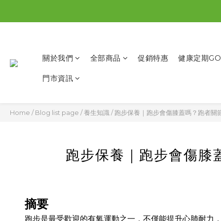
關於我們
全部商品
促銷特惠
健康定期GO
門市資訊
Home
/
Blog list page
/
養生知識
/
跑步保養｜跑步會傷膝蓋嗎？跑者關
跑步保養｜跑步會傷膝
摘要
跑步是最受歡迎的有氧運動之一，不僅能提升心肺耐力