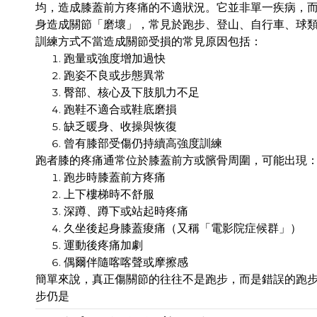
均，造成膝蓋前方疼痛的不適狀況。它並非單一疾病，
身造成關節「磨壞」，常見於跑步、登山、自行車、球
訓練方式不當造成關節受損的常見原因包括：
跑量或強度增加過快
跑姿不良或步態異常
臀部、核心及下肢肌力不足
跑鞋不適合或鞋底磨損
缺乏暖身、收操與恢復
曾有膝部受傷仍持續高強度訓練
跑者膝的疼痛通常位於膝蓋前方或髕骨周圍，可能出現
跑步時膝蓋前方疼痛
上下樓梯時不舒服
深蹲、蹲下或站起時疼痛
久坐後起身膝蓋痠痛（又稱「電影院症候群」）
運動後疼痛加劇
偶爾伴隨喀喀聲或摩擦感
簡單來說，真正傷關節的往往不是跑步，而是錯誤的跑
步仍是