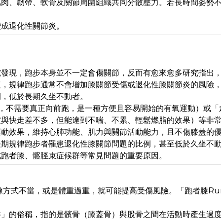
要肌肉、韌帶、軟骨及關節周圍組織共同分散壓力。若長時間姿勢
變成退化性關節炎。
究發現，跑步本身並不一定會傷關節，反而有愈來愈多研究指出
復，規律跑步通常不會增加膝關節受傷或退化性膝關節炎的風險
例，低於長期久坐不動者。
擬跑步，不需要真正向前跑，是一種方便且容易開始的有氧運動）或
度與快走差不多，但能達到不喘、不累、輕鬆燃脂的效果）等非
運動效果，維持心肺功能、肌力與關節活動能力，且不傷膝蓋的
長期規律跑步者罹患退化性膝關節問題的比例，甚至低於久坐不
成跑者膝、髂脛束症候群等常見問題的重要原因。
練方式不當，或是體重過重，就可能提高受傷風險。「跑者膝Runn
群」的俗稱，指的是髕骨（膝蓋骨）與股骨之間在活動時產生過