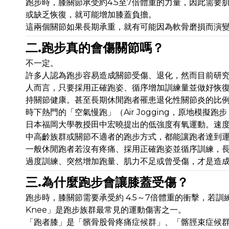
跑步時，膝關節承受約4.5至7倍體重的力量，因此需
或缺乏恢復，就可能增加膝蓋負擔。
這兩個關節如果長期承重，就有可能因為軟骨磨損而演
二.跑步真的會傷關節嗎？
不一定。
許多人認為跑步容易造成關節受傷、退化，然而目前研
人而言，只要採用正確跑姿、循序增加訓練量並做好恢
持關節健康。甚至長期休閒跑者罹患退化性關節炎的比
時下熱門的「空氣慢跑」（Air Jogging，原地模
日本福岡大學教授田中宏曉提出的低強度有氧運動。速
中高齡族群或關節不適者的跑步方式，都能讓跑者達到
一般休閒跑者若沒有疼痛、採用正確跑姿並循序訓練，
過度訓練、突然增加跑量、肌力不足或曾受傷，才是造
三.為什麼跑步會讓膝蓋受傷？
跑步時，膝關節需要承受約 4.5～7倍體重的衝擊，若訓
Knee」是跑步族群最常見的運動傷害之一。
「跑者膝」是「髕骨股骨疼痛症候群」、「髂脛束症候