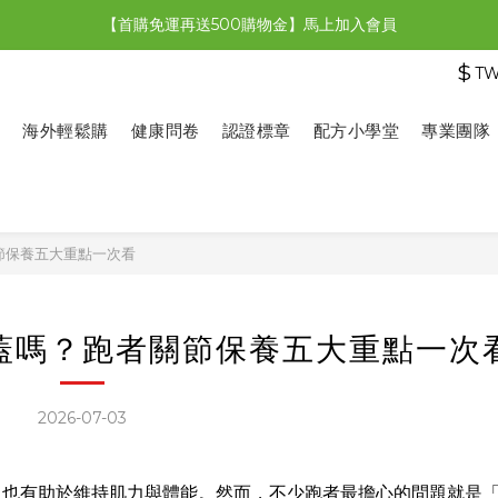
【首購免運再送500購物金】馬上加入會員
【限時特惠】全館滿1,000送500購物金！
$
T
【限時特惠】全館滿1,000送500購物金！
海外輕鬆購
健康問卷
認證標章
配方小學堂
專業團隊
節保養五大重點一次看
蓋嗎？跑者關節保養五大重點一次
2026-07-03
，也有助於維持肌力與體能。然而，不少跑者最擔心的問題就是