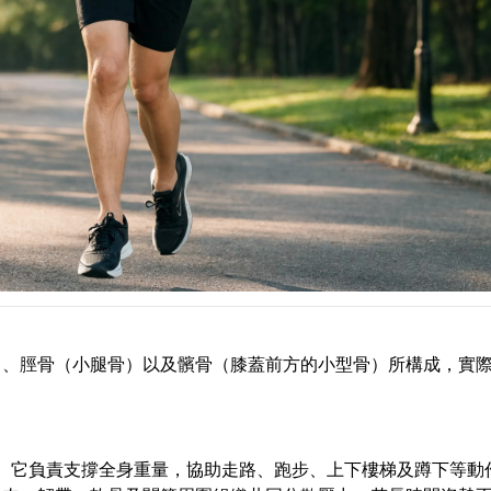
）、脛骨（小腿骨）以及髕骨（膝蓋前方的小型骨）所構成，實
。它負責支撐全身重量，協助走路、跑步、上下樓梯及蹲下等動