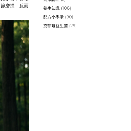
關節磨損，反而
養生知識
(108)
配方小學堂
(90)
克菲爾益生菌
(29)