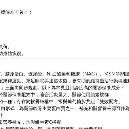
下幾個方向著手：
。
負荷。
助身體恢復。
、膠原蛋白、玻尿酸、N-乙醯葡萄糖胺（NAG）、MSM等關
配規律運動、充足睡眠與適當恢復，更有助於維持靈活行動與運
養」三面向同步規劃。以下為常見且討論度高的關節保養成分：
於關節保養配方中，適合活動量大、關節使用頻繁族群
的一種，存在於軟骨結構中，常與葡萄糖胺共組「雙效配方」
蛋白形式，為關節軟骨主要蛋白質之一，補充相關營養來源可作
計
常營養補充，常與維生素C搭配