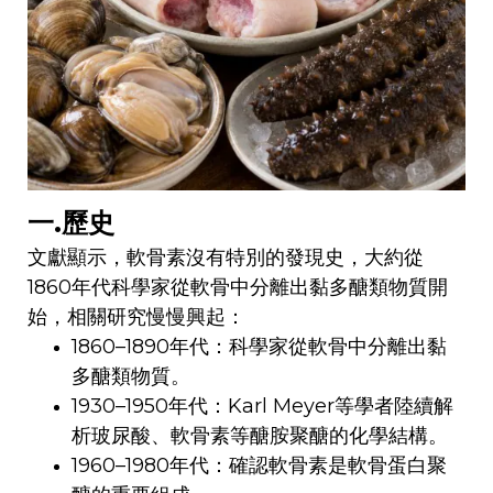
一.歷史
文獻顯示，軟骨素沒有特別的發現史，大約從
1860年代科學家從軟骨中分離出黏多醣類物質開
始，相關研究慢慢興起：
1860–1890年代：科學家從軟骨中分離出黏
多醣類物質。
1930–1950年代：Karl Meyer等學者陸續解
析玻尿酸、軟骨素等醣胺聚醣的化學結構。
1960–1980年代：確認軟骨素是軟骨蛋白聚