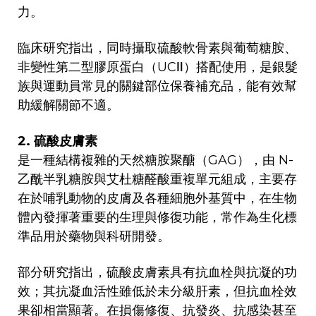
力。
臨床研究指出，同時攝取硫酸軟骨素與葡萄糖胺、
非變性第二型膠原蛋白（UCⅡ）搭配使用，是銀髮
族與運動員常見的關鍵部位保養補充品，能有效幫
助緩解關節不適。
2. 硫酸皮膚素
是一種結構複雜的天然糖胺聚醣（GAG），由 N-
乙酰半乳糖胺與艾杜糖醛酸重複單元組成，主要存
在於哺乳動物的皮膚及各種細胞外基質中，在生物
體內發揮著重要的生理與修復功能，常作為生化標
準品用於藥物與科研開發。
部分研究指出，硫酸皮膚素具有抗血栓與抗凝的功
效；其抗凝血活性雖低於未分級肝素，但抗血栓效
果卻相當顯著。在損傷修復、抗發炎、抗感染甚至