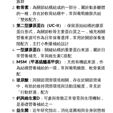
族群
軟骨素
：為關節結構組成的一部分，屬於黏多醣體
的一種，存在於軟骨結構中，常與葡萄糖胺共組
「雙效配方」
第二型膠原蛋白（UC-II）
：保留原始結構的膠原
蛋白形式，為關節軟骨主要蛋白質之一，補充相關
營養來源可作為日常保養選擇，常用於關節保養進
階配方，主打小劑量補給設計
一型膠原蛋白
：關鍵結構的重要蛋白來源，屬於日
常營養補充，常與維生素C搭配
MSM（甲基硫醯基甲烷）
：天然有機硫來源，作
為結構營養補給的一環，常與葡萄糖胺、軟骨素搭
配
玻尿酸
：與關節潤滑環境相關，存在於關節滑液
中，有助於維持潤滑環境與活動流暢度，常見於
「行動舒適」配方
鈣與維生素D
：可參與骨骼正常發育與生理機制，
是基礎營養補給之一
益生菌
：近年研究指出，消化道菌相與全身狀態相