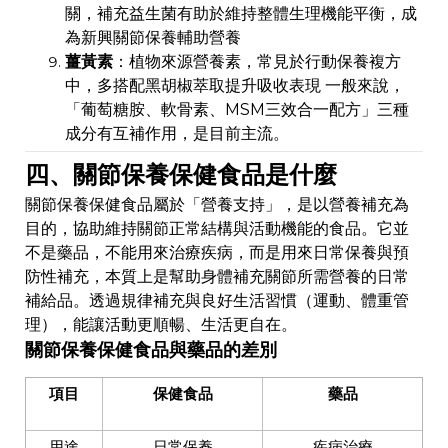
關，補充益生菌有助於維持整體生理機能平衡，成
為新興關節保養輔助營養
薑黃素
：植物來源營養素，常見於行動保養複方
中，多搭配黑胡椒萃取提升吸收表現 一般來說，
「葡萄糖胺、軟骨素、MSM三效合一配方」三種
成分有互補作用，是目前主流。
四、關節保養保健食品是什麼
關節保養保健食品屬於「營養支持」，是以營養補充為
目的，協助維持關節正常結構與活動機能的食品。它並
不是藥品，不能用來治療疾病，而是用來日常保養與預
防性補充，本質上是幫助身體補充關節所需營養的日常
補給品。透過規律補充與良好生活習慣（運動、體重管
理），能讓活動更順暢、生活更自在。
關節保養保健食品與藥品的差別
項目
保健食品
藥品
用途
日常保養
疾病治療