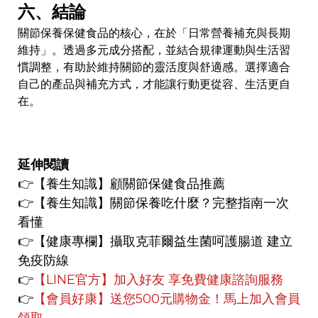
六、結論
關節保養保健食品的核心，在於「日常營養補充與長期
維持」。透過多元成分搭配，並結合規律運動與生活習
慣調整，有助於維持關節的靈活度與舒適感。選擇適合
自己的產品與補充方式，才能讓行動更從容、生活更自
在。
延伸閱讀
👉【養生知識】
顧關節保健食品推薦
👉【養生知識】
關節保養吃什麼？完整指南一次
看懂
👉【健康專欄】
攝取克菲爾益生菌呵護腸道 建立
免疫防線
👉
【LINE官方】
加入好友 享免費健康諮詢服務
👉
【會員好康】
送您500元購物金！馬上加入會員