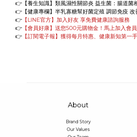
👉
【養生知識】
類風濕性關節炎 益生菌：腸道菌
👉【健康專欄】
半乳寡糖幫好菌定殖 調節免疫 改
👉
【LINE官方】
加入好友 享免費健康諮詢服務
👉
【會員好康】
送您500元購物金！馬上加入會
👉
【訂閱電子報】獲得每月特惠、健康新知第一
About
Brand Story
Our Values