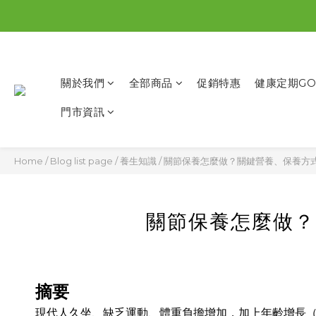
關於我們
全部商品
促銷特惠
健康定期GO
門市資訊
Home
/
Blog list page
/
養生知識
/
關節保養怎麼做？關鍵營養、保養方
關節保養怎麼做？
摘要
現代人久坐、缺乏運動、體重負擔增加，加上年齡增長（