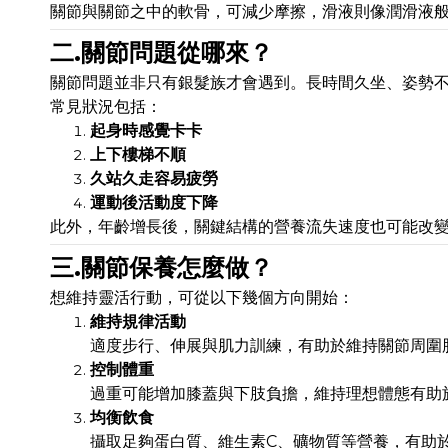
關節與關節之中的軟骨，可減少摩擦，滑液則像潤滑液
二.關節問題從哪來？
關節問題並非只有銀髮族才會遇到。長時間久坐、姿勢
常見狀況包括：
起身時感覺卡卡
上下樓梯不順
久站久走容易疲勞
運動後活動度下降
此外，年齡增長後，關鍵結構的營養流失速度也可能改
三.關節保養怎麼做？
想維持靈活行動，可從以下幾個方向開始：
維持規律活動
適度步行、伸展與肌力訓練，有助於維持關節周圍
控制體重
過重可能增加膝蓋與下肢負擔，維持理想體態有助
均衡飲食
攝取足夠蛋白質、維生素C、礦物質等營養，有助