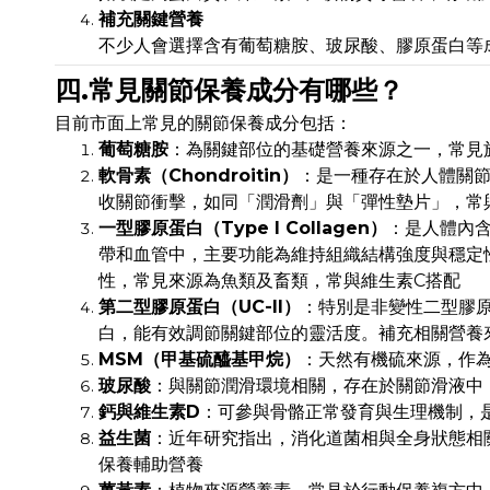
補充關鍵營養
不少人會選擇含有葡萄糖胺、玻尿酸、膠原蛋白等
四.常見關節保養成分有哪些？
目前市面上常見的關節保養成分包括：
葡萄糖胺
：為關鍵部位的基礎營養來源之一，常見
軟骨素（Chondroitin）
：是一種存在於人體關
收關節衝擊，如同「潤滑劑」與「彈性墊片」，常
一型膠原蛋白（Type I Collagen）
：是人體內含
帶和血管中，主要功能為維持組織結構強度與穩定
性，常見來源為魚類及畜類，常與維生素C搭配
第二型膠原蛋白（UC-II）
：特別是非變性二型膠原蛋
白，能有效調節關鍵部位的靈活度。補充相關營養
MSM（甲基硫醯基甲烷）
：天然有機硫來源，作
玻尿酸
：與關節潤滑環境相關，存在於關節滑液中
鈣與維生素D
：可參與骨骼正常發育與生理機制，
益生菌
：近年研究指出，消化道菌相與全身狀態相
保養輔助營養