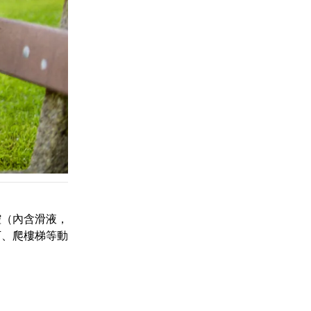
腔（內含滑液，
下、爬樓梯等動