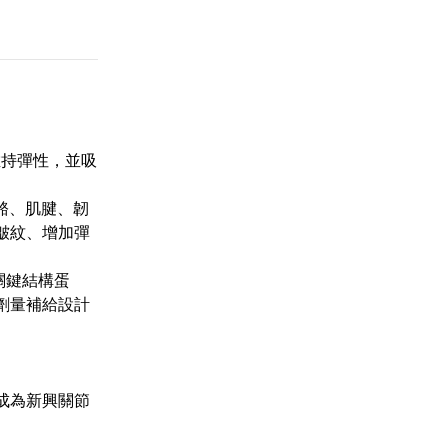
維持彈性，並吸
骼、肌腱、韌
皺紋、增加彈
關鍵結構蛋
劑量補給設計
成為新興關節