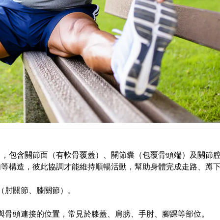
），包含關節面（有軟骨覆蓋）、關節囊（包覆骨頭端）及關節
肉等構造，彼此協調才能維持順暢活動，幫助身體完成走路、蹲
（肘關節、膝關節）。
與骨頭連接的位置，常見於膝蓋、肩膀、手肘、腳踝等部位。