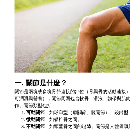
一. 關節是什麼？
關節是兩塊或多塊骨骼連接的部位（骨與骨的活動連接
可潤滑與營養），關節周圍包含軟骨、滑液、韌帶與肌
作。關節類型包括：
可動關節
：如球臼型（肩關節、髖關節）、鉸鏈型
微動關節
：如脊椎骨之間。
不動關節
：如頭蓋骨之間的縫隙。關節是人體骨頭