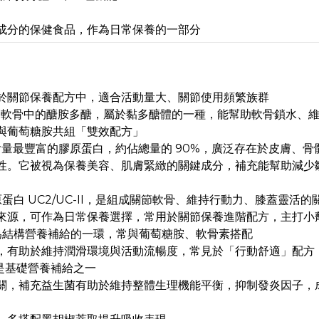
成分的保健食品，作為日常保養的一部分
於關節保養配方中，適合活動量大、關節使用頻繁族群
節軟骨中的醣胺多醣，屬於黏多醣體的一種，能幫助軟骨鎖水、
與葡萄糖胺共組「雙效配方」
量最豐富的膠原蛋白，約佔總量的 90%，廣泛存在於皮膚、骨
性。它被視為保養美容、肌膚緊緻的關鍵成分，補充能幫助減少
白 UC2/UC-II，是組成關節軟骨、維持行動力、膝蓋靈活的
來源，可作為日常保養選擇，常用於關節保養進階配方，主打小
為結構營養補給的一環，常與葡萄糖胺、軟骨素搭配
，有助於維持潤滑環境與活動流暢度，常見於「行動舒適」配方
是基礎營養補給之一
關，補充益生菌有助於維持整體生理機能平衡，抑制發炎因子，