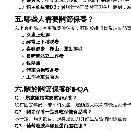
薑黃素
：植物來源營養素，常見於行動保養複方中
鈣＋維生素D3
：參與骨骼正常發育與生理機制，
五.哪些人需要關節保養？
以下族群應提早重視關節保養，有助於維持日常活動品
久坐上班族
經常上下樓梯者
喜歡健走、爬山、運動族群
長時間站立工作者
銀髮族
體重負擔較高者
工作承重負荷大
六.關於關節保養的FQA
Q1：幾歲開始需要關節保養？
沒有固定年齡。若平時久坐、運動量大或常感覺活動卡
Q2：關節保養一定要吃保健食品嗎？
不一定。均衡飲食、規律運動與良好生活習慣同樣重要
Q3：葡萄糖胺與膠原蛋白差在哪？