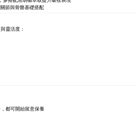
，多搭配黑胡椒萃取提升吸收表現
為關節與骨骼基礎搭配
質與靈活度：
卡，都可開始留意保養