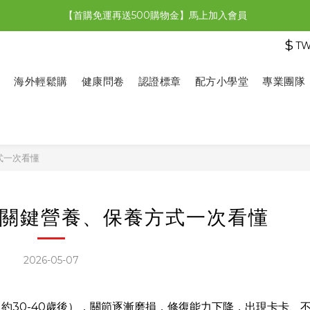
【首購免運再送500購物金】馬上加入會員
【限時特惠】全館滿1,000送500購物金！
$
T
【限時特惠】全館滿1,000送500購物金！
海外輕鬆購
健康問卷
認證標章
配方小學堂
專業團隊
式一次看懂
關鍵營養、保養方式一次看懂
2026-05-07
約30-40歲後），關節逐漸磨損，修復能力下降，出現卡卡、