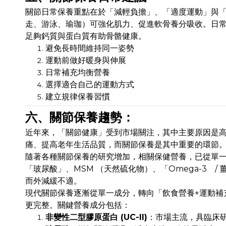
關節日常保養重點在於「減輕負擔」、「適度運動」與
走、游泳、瑜珈）可強化肌力、促進軟骨養分吸收。日
足夠鈣質與蛋白質有助骨骼健康。
避免長時間維持同一姿勢
運動前做好暖身與伸展
日常補充均衡營養
選擇適合自己的運動方式
建立規律保養習慣
六、關節保養趨勢：
近年來，「關節健康」受到市場關注，其中主要原因是
痛、提高老年生活品質，而關節保養是其中重要的環節
隨著各種關節保養的研究增加，相關保健營養，已從單一補
「玻尿酸」、MSM （天然硫化物）、「Omega-3
而外減緩不適。
現代關節保養逐漸從單一成分，轉向「飲食營養+運動補
更完整。關鍵營養成分包括：
非變性二型膠原蛋白 (UC-II)
：市場主流，具臨床