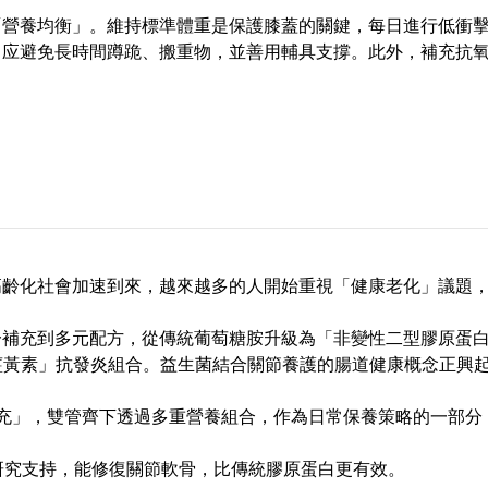
「營養均衡」。維持標準體重是保護膝蓋的關鍵，每日進行低衝
常应避免長時間蹲跪、搬重物，並善用輔具支撐。此外，補充抗
高齡化社會加速到來，越來越多的人開始重視「健康老化」議題
。
充到多元配方，從傳統葡萄糖胺升級為「非變性二型膠原蛋白 (UC
 / 薑黃素」抗發炎組合。益生菌結合關節養護的腸道健康概念正興
充」，雙管齊下透過多重營養組合，作為日常保養策略的一部分
研究支持，能修復關節軟骨，比傳統膠原蛋白更有效。