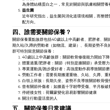
為身體結構蛋白之一，常見於關節與肌膚相關營養
益生菌
近年研究指出，益生菌與消化道環境相關，而整體
配方向。
四、誰需要關節保養？
關節保養重點族群包括40歲以上中高齡者、肥胖者、關
期久站/久蹲的勞動者（如物流、建築）、長期姿勢不良
群可特別留意關節保養：
40歲以上中高齡族群：關節軟骨修復能力開始下降
體重過重/肥胖者：關節（特別是膝關節）承受壓力
專業運動員/跑步愛好者：高強度動作易導致關節磨
勞動工作者：需要長期搬運重物、久站、久蹲、重
白領上班族：長期久坐、姿勢不良導致關節軟骨慢
曾有關節外傷者：如膝蓋十字韌帶受傷、半月板破
停經後女性：荷爾蒙變化容易影響關節健康
關注行動靈活度的人
五、關節保養日常建議