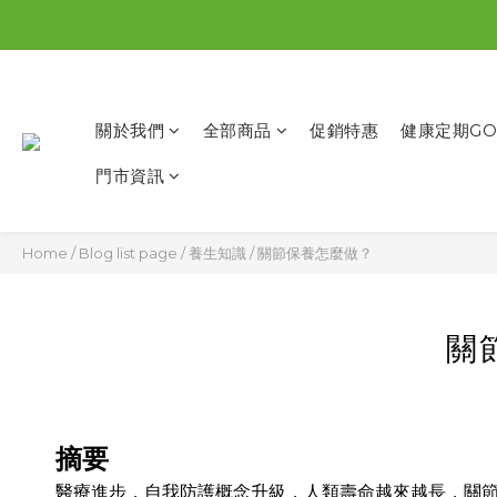
關於我們
全部商品
促銷特惠
健康定期GO
門市資訊
Home
/
Blog list page
/
養生知識
/
關節保養怎麼做？
關
摘要
醫療進步，自我防護概念升級，人類壽命越來越長，關