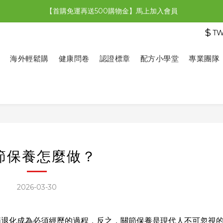
【首購免運再送500購物金】馬上加入會員
【限時特惠】全館滿1,000送500購物金！
$
T
【限時特惠】全館滿1,000送500購物金！
海外輕鬆購
健康問卷
認證標章
配方小學堂
專業團隊
節保養怎麼做？
2026-03-30
節退化成為必須經歷的過程，反之，關節保養是現代人不可忽視