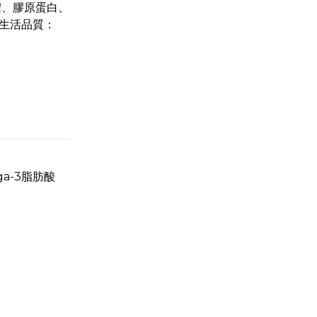
胺、膠原蛋白、
與生活品質：
a-3脂肪酸