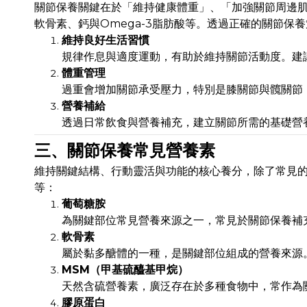
關節保養關鍵在於「維持健康體重」、「加強關節周邊
軟骨素、鈣與Omega-3脂肪酸等。透過正確的關節
維持良好生活習慣
規律作息與適度運動，有助於維持關節活動度。建
體重管理
過重會增加關節承受壓力，特別是膝關節與髖關節
營養補給
透過日常飲食與營養補充，建立關節所需的基礎營
三、關節保養常見營養素
維持關鍵結構、行動靈活與功能的核心養分，除了常見的
等：
葡萄糖胺
為關鍵部位常見營養來源之一，常見於關節保養補
軟骨素
屬於黏多醣體的一種，是關鍵部位組成的營養來源
MSM（甲基硫醯基甲烷）
天然含硫營養素，廣泛存在於多種食物中，常作為
膠原蛋白