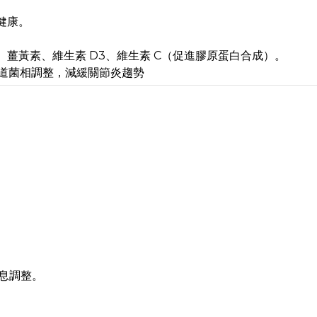
健康。
。
）、薑黃素、維生素 D3、維生素 C（促進膠原蛋白合成）。
腸道菌相調整，減緩關節炎趨勢
息調整。