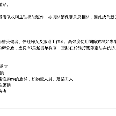
補給。
營養吸收與生理機能運作，亦與關節保養息息相關，因此成為新
節曾受傷者、停經婦女及搬運工作者。高強度使用關節族群如專
的辦公族，應從30歲起提早保養，重點在於維持關節靈活與預防
過大
損
複性動作的族群，如物流人員、建築工人
性磨損
裂者