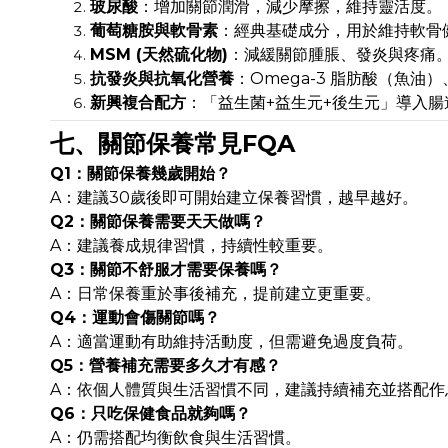
玻尿酸
：增加關節潤滑，減少摩擦，維持靈活度。
葡萄糖胺與軟骨素
：經典基礎成分，用於維持軟骨
MSM (天然硫化物)
：減緩關節腫脹、發炎與疼痛
抗發炎與抗氧化營養
：Omega-3 脂肪酸（魚油
新興複合配方
：「益生菌+益生元+後生元」導入
七、關節保養常見FQA
Q1：關節保養幾歲開始？
A：建議30歲後即可開始建立保養習慣，越早越好。
Q2：關節保養需要天天做嗎？
A：建議養成規律習慣，持續性較重要。
Q3：關節不舒服才需要保養嗎？
A：日常保養重於事後補充，提前建立更重要。
Q4：運動會傷關節嗎？
A：適當運動有助維持活動度，但需避免過度負荷。
Q5：營養補充需要多久才有感？
A：依個人體質與生活習慣不同，建議持續補充並搭配作
Q6：只吃保健食品就夠嗎？
A：仍需搭配均衡飲食與生活習慣。