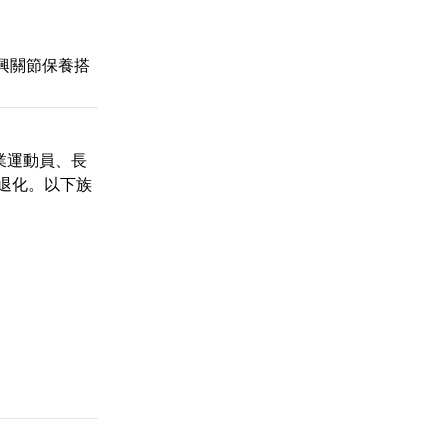
興關節保養搭
業運動員、長
退化。以下族