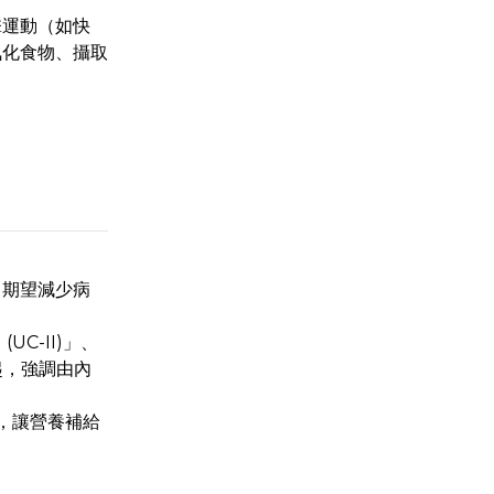
擊運動（如快
氧化食物、攝取
，期望減少病
-II)」、
起，強調由內
，讓營養補給