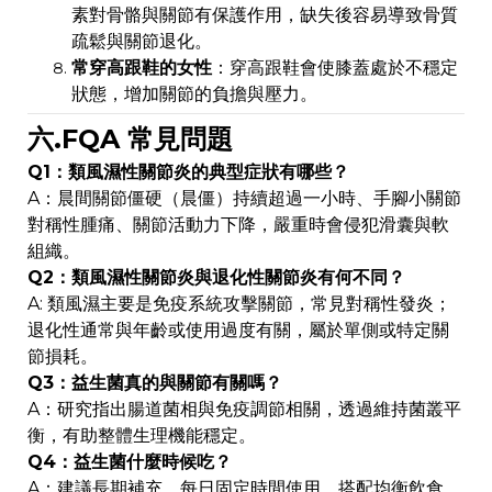
素對骨骼與關節有保護作用，缺失後容易導致骨質
疏鬆與關節退化。
常穿高跟鞋的女性
：穿高跟鞋會使膝蓋處於不穩定
狀態，增加關節的負擔與壓力。
六.FQA 常見問題
Q1：類風濕性關節炎的典型症狀有哪些？
A：晨間關節僵硬（晨僵）持續超過一小時、手腳小關節
對稱性腫痛、關節活動力下降，嚴重時會侵犯滑囊與軟
組織。
Q2：類風濕性關節炎與退化性關節炎有何不同？
A: 類風濕主要是免疫系統攻擊關節，常見對稱性發炎；
退化性通常與年齡或使用過度有關，屬於單側或特定關
節損耗。
Q3：益生菌真的與關節有關嗎？
A：研究指出腸道菌相與免疫調節相關，透過維持菌叢平
衡，有助整體生理機能穩定。
Q4：益生菌什麼時候吃？
A：建議長期補充，每日固定時間使用，搭配均衡飲食，