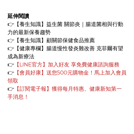
延伸閱讀
👉
【養生知識】
益生菌 關節炎｜腸道菌相與行動
力的最新保養趨勢
👉
【養生知識】
顧關節保健食品推薦
👉【健康專欄】
腸道慢性發炎難改善 克菲爾有望
成為新療法
👉
【LINE官方】
加入好友 享免費健康諮詢服務
👉
【會員好康】
送您500元購物金！馬上加入會員
領取
👉
【訂閱電子報】獲得每月特惠、健康新知第一
手消息！