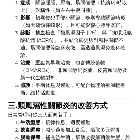
症狀
：關節腫脹、壓痛、晨間僵硬（持續1小時以
上）、對稱性（如左右手腕同腫）。
影響
：初期侵犯手部小關節，晚期導致關節畸形
（如天鵝頸樣畸形），且可能影響心肺等器官。
診斷
：抽血檢查「類風濕因子 (RF)」與「抗環瓜氨
酸抗體 (ACPA)」，並結合病史與對稱性關節不
適、晨間僵硬等臨床表徵，需透過風濕免疫科確
診。
治療
：重點為早期治療，包含傳統藥物
（DMARDs）、非類固醇消炎藥、皮質類固醇及
新一代生物製劑。
照護
：平衡休息與運動，可配合物理治療減輕疼
痛、維持活動度。
三.類風濕性關節炎的改善方式
日常管理可從三大面向著手：
生活型態
：規律作息、適度運動
飲食調整
：減少過度加工食品、攝取多元營養
腸道保養
：補充益生菌，幫助改變細菌叢生態、維