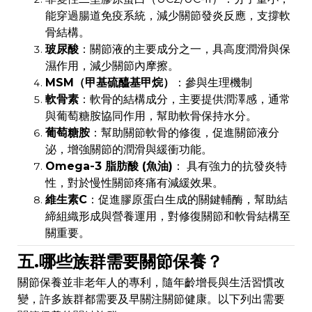
能穿過腸道免疫系統，減少關節發炎反應，支撐軟
骨結構。
玻尿酸
：關節液的主要成分之一，具高度潤滑與保
濕作用，減少關節內摩擦。
MSM（甲基硫醯基甲烷）
：參與生理機制
軟骨素
：軟骨的結構成分，主要提供潤澤感，通常
與葡萄糖胺協同作用，幫助軟骨保持水分。
葡萄糖胺
：幫助關節軟骨的修復，促進關節液分
泌，增強關節的潤滑與緩衝功能。
Omega-3 脂肪酸 (魚油)
： 具有強力的抗發炎特
性，對於慢性關節疼痛有減緩效果。
維生素C
：促進膠原蛋白生成的關鍵輔酶，幫助結
締組織形成與營養運用，對修復關節和軟骨結構至
關重要。
五.哪些族群需要關節保養？
關節保養並非老年人的專利，隨年齡增長與生活習慣改
變，許多族群都需要及早關注關節健康。以下列出需要