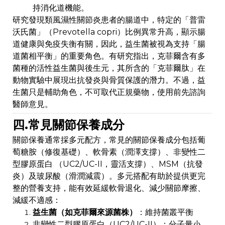
持消化道機能。
研究發現類風濕性關節炎患者的腸道中，特定的「普雷
沃氏菌」（Prevotella copri）比例異常升高，顯示腸
道健康與免疫失衡有關，因此，益生菌被視為支持「腸
道菌相平衡」的重要角色。有研究指出，克菲爾含有多
菌種的活性益生菌與後生元，其所含的「克菲爾肽」在
動物實驗中展現出抗發炎與骨質保護的潛力。不過，益
生菌只是輔助角色，不可取代正規藥物，使用前先諮詢
醫師意見。
四.常見關節保養成分
關節保養通常採多元配方，常見的關節保養成分包括葡
萄糖胺（修復基礎）、軟骨素（潤澤支撐）、非變性二
型膠原蛋白 （UC2/UC-II，靈活支撐）、MSM（抗發
炎）及玻尿酸（滑潤減震）。多元搭配有助於提供更完
整的營養支持，能有效延緩軟骨退化、減少關節摩擦、
減緩不適感：
益生菌（如克菲爾來源菌株）
：維持菌叢平衡
非變性二型膠原蛋白（UC2/UC-II）：分子量小，