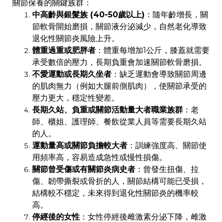
關節保養的關鍵族群：
中高齡與銀髮族 (40-50歲以上)
：隨年齡增長，關
節軟骨開始磨損，關節液分泌減少，自然老化導致
退化性關節炎風險上升。
體重過重或肥胖者
：體重每增加1公斤，膝蓋就需要
承受數倍的壓力，長期負重會加速關節軟骨磨損。
不愛運動或長期久坐者
：缺乏運動會導致關節周邊
的肌肉無力（例如大腿前側肌肉），使關節承受的
壓力更大，穩定性變差。
長期久站、負重或關節活動量大者職業族群
：老
師、櫃姐、護理師、餐飲從業人員等需要長期久站
的人。
運動量高或關節負擔較大者
：訓練強度高、關節使
用頻率高，容易造成急性或慢性損傷。
關節曾受傷或有關節炎病史者
：曾發生扭傷、拉
傷、韌帶撕裂或骨折的人，關節結構可能已受損，
結構較不穩定，未來得到退化性關節炎的機率較
高。
停經後的女性
：女性停經後雌激素分泌下降，雌激