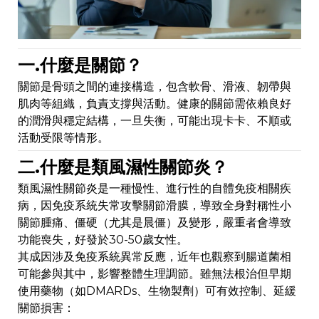
一.什麼是關節？
關節是骨頭之間的連接構造，包含軟骨、滑液、韌帶與
肌肉等組織，負責支撐與活動。健康的關節需依賴良好
的潤滑與穩定結構，一旦失衡，可能出現卡卡、不順或
活動受限等情形。
二.什麼是類風濕性關節炎？
類風濕性關節炎是一種慢性、進行性的自體免疫相關疾
病，因免疫系統失常攻擊關節滑膜，導致全身對稱性小
關節腫痛、僵硬（尤其是晨僵）及變形，嚴重者會導致
功能喪失，好發於30-50歲女性。
其成因涉及免疫系統異常反應，近年也觀察到腸道菌相
可能參與其中，影響整體生理調節。雖無法根治但早期
使用藥物（如DMARDs、生物製劑）可有效控制、延緩
關節損害：