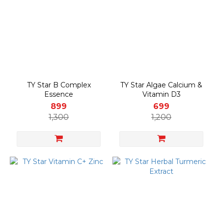
TY Star B Complex
TY Star Algae Calcium &
Essence
Vitamin D3
899
699
1,300
1,200