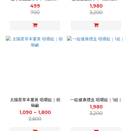
聯賣 |
賣 |
499
1,980
700
3,200
太陽星草本薑黃 咀嚼錠｜胡
一錠健康禮盒 咀嚼錠｜1組｜
椒鹼
1,980
1,090 ~ 1,800
3,200
2,600