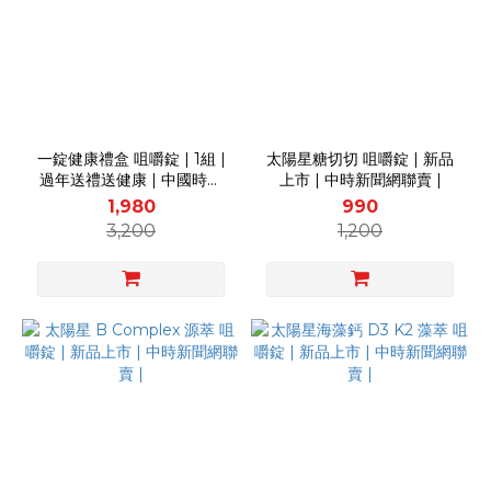
一錠健康禮盒 咀嚼錠 | 1組 |
太陽星糖切切 咀嚼錠 | 新品
過年送禮送健康 | 中國時報
上市 | 中時新聞網聯賣 |
聯賣 |
1,980
990
3,200
1,200