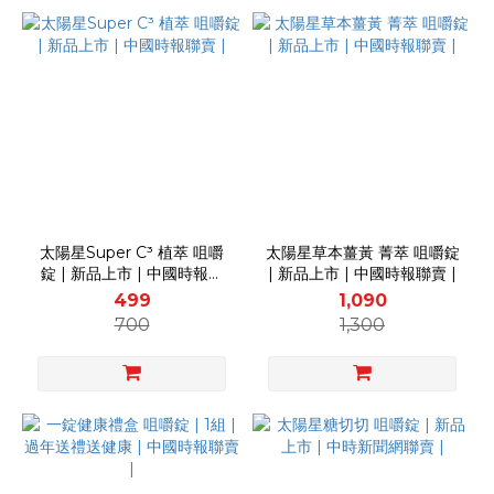
太陽星Super C³ 植萃 咀嚼
太陽星草本薑黃 菁萃 咀嚼錠
錠 | 新品上市 | 中國時報聯
| 新品上市 | 中國時報聯賣 |
賣 |
499
1,090
700
1,300