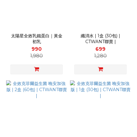
太陽星全效乳鐵蛋白｜黃金
纖消水 | 1盒 (30包) |
初乳
CTWANT聯賣 |
990
699
1,980
1,280