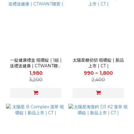
一錠健康禮盒 咀嚼錠 | 1組 |
太陽星糖切切 咀嚼錠 | 新品
送禮送健康 | CTWANT聯賣
上市 | CT |
|
1,980
990 ~ 1,800
3,200
2,400