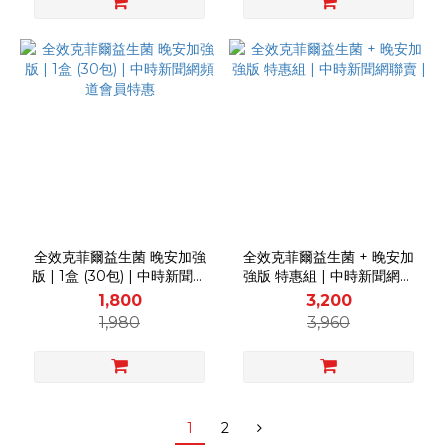
全效克菲爾益生菌 晚安加強
全效克菲爾益生菌 + 晚安加
版 | 1盒 (30包) | 中時新聞網
強版 特惠組 | 中時新聞網聯
頻道會員特惠
賣 |
1,800
3,200
1,980
3,960
1
2