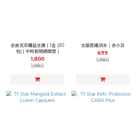
全效克菲爾益生菌 | 1盒 (30
太陽星纖消水｜赤小豆
包) | 中時新聞網聯賣 |
699
1,800
1,980
1,980