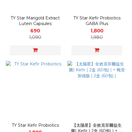
TY Star Marigold Extract
TY Star Kefir Probiotics
Lutein Capsules
GABA Plus
690
1,800
1,090
1,980
TY Star Kefir Probiotics
【太陽星】全效克菲爾益生
菌| Kefir | 2盒 (60包) | + 晚