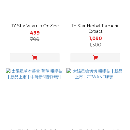
TY Star Vitamin C+ Zinc
TY Star Herbal Turmeric
Extract
499
1,090
700
1,300