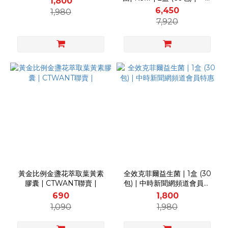
1,800
安加強版 | 2盒 (60包) |
6,450
1,980
7,920
黃金比例金盞花萃取葉黃素
全效克菲爾益生菌 | 1盒 (30
膠囊 | CTWANT聯賣 |
包) | 中時新聞網頻道會員特
惠
690
1,800
1,090
1,980