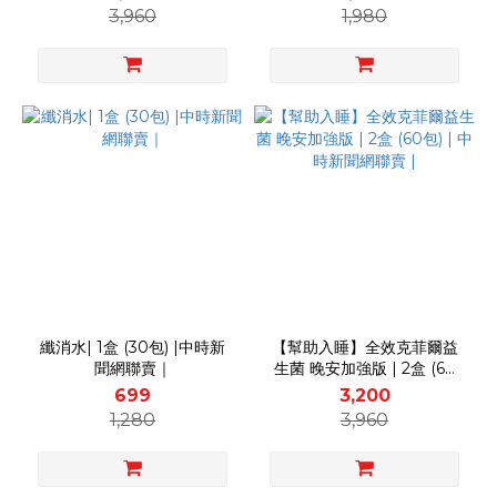
3,960
1,980
纖消水| 1盒 (30包) |中時新
【幫助入睡】全效克菲爾益
聞網聯賣｜
生菌 晚安加強版 | 2盒 (60
包) | 中時新聞網聯賣 |
699
3,200
1,280
3,960