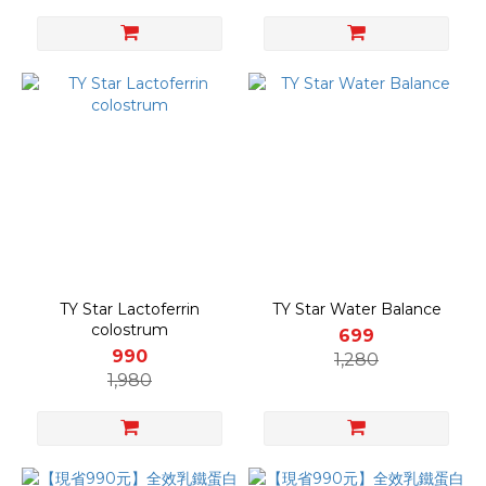
TY Star Lactoferrin
TY Star Water Balance
colostrum
699
990
1,280
1,980