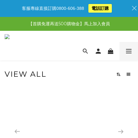
客服專線直接訂購0800-606-388
電話訂購
【限時特惠】超值5選3，最高現省1,770元
【首購免運再送500購物金】馬上加入會員
【限時特惠】全館滿1,000送500購物金！
【限時特惠】全館滿1,000送500購物金！
VIEW ALL