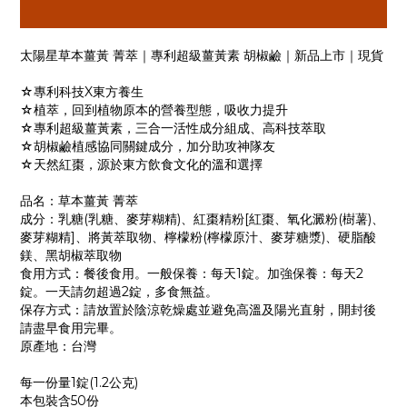
太陽星草本薑黃 菁萃｜專利超級薑黃素 胡椒鹼｜新品上市｜現貨
☆專利科技X東方養生
☆植萃，回到植物原本的營養型態，吸收力提升
☆專利超級薑黃素，三合一活性成分組成、高科技萃取
☆胡椒鹼植感協同關鍵成分，加分助攻神隊友
☆天然紅棗，源於東方飲食文化的溫和選擇
品名：草本薑黃 菁萃
成分：乳糖(乳糖、麥芽糊精)、紅棗精粉[紅棗、氧化澱粉(樹薯)、
麥芽糊精]、將黃萃取物、檸檬粉(檸檬原汁、麥芽糖漿)、硬脂酸
鎂、黑胡椒萃取物
食用方式：餐後食用。一般保養：每天1錠。加強保養：每天2
錠。一天請勿超過2錠，多食無益。
保存方式：請放置於陰涼乾燥處並避免高溫及陽光直射，開封後
請盡早食用完畢。
原產地：台灣
每一份量1錠(1.2公克)
本包裝含50份