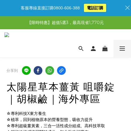
客服專線直接訂購0800-606-388
電話訂購
【限時特惠】全館滿1,000送500購物金！
【限時特惠】全館滿1,000送500購物金！
【限時特惠】超值5選3，最高現省1,770元
【首購免運再送500購物金】馬上加入會員
【限時特惠】全館滿1,000送500購物金！
分享到
太陽星草本薑黃 咀嚼錠
｜胡椒鹼｜海外專區
☆專利科技X東方養生
☆植萃，回到植物原本的營養型態，吸收力提升
☆專利超級薑黃素，三合一活性成分組成、高科技萃取