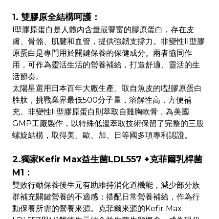
1. 雙膠原全結構呵護：
Ⅰ型膠原蛋白是人體內含量最豐富的膠原蛋白，存在皮
膚、骨骼、肌腱和血管，提供強韌支撐力。非變性II型膠
原蛋白是專門用於關鍵保養的保健成分。兩者協同作
用，可作為靈活生活的營養補給，打造舒適、靈活的生
活節奏。
太陽星選用日本百年大廠生產、取自魚皮的Ⅰ型膠原蛋白
胜肽，挑戰業界最低500分子量，溶解性高．方便補
充。非變性II型膠原蛋白則萃取自雞胸軟骨，為美國
GMP工廠製作，以特殊低溫萃取技術保留了完整的三股
螺旋結構，取得美、歐、加、日等國多項專利認證。
2.獨家Kefir Max益生菌LDL557 +克菲爾乳桿菌
M1：
雙效行動保養後生元有助維持消化道機能，減少部分族
群補充關鍵營養的不適感；搭配日常營養補給，作為行
動保養所需的營養來源。克菲爾來源的Kefir Max