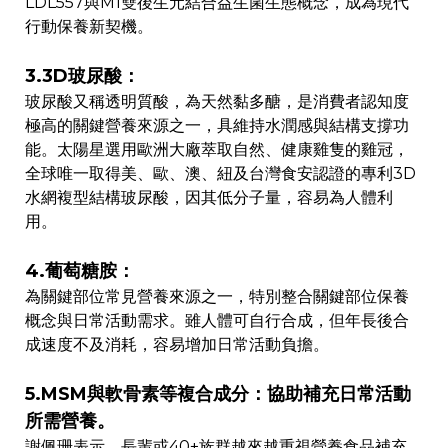
LDL557與M1雙後生元結合益生菌生態概念，成為現代
行動保養新契機。
3.3D玻尿酸：
玻尿酸又稱透明質酸，為天然黏多醣，是消費者認知度
極高的關鍵營養來源之一，具維持水潤感與結構支撐功
能。太陽星選用歐洲大廠萃取自然、健康雞隻的雞冠，
全球唯一取得美、歐、澳、紐及台灣食安認證的專利3D
水網複型結構玻尿酸，因其低分子量，容易為人體利
用。
4.葡萄糖胺：
為關鍵部位常見營養來源之一，特別整合關鍵部位保養
概念與日常活動需求。雖人體可自行合成，但年長後合
成速度不及消耗，容易增加日常活動負擔。
5.MSM與軟骨素等複合成分：協助補充日常活動
所需營養。
謝佩珊表示，長輩或40+族群越來越重視營養食品補充，