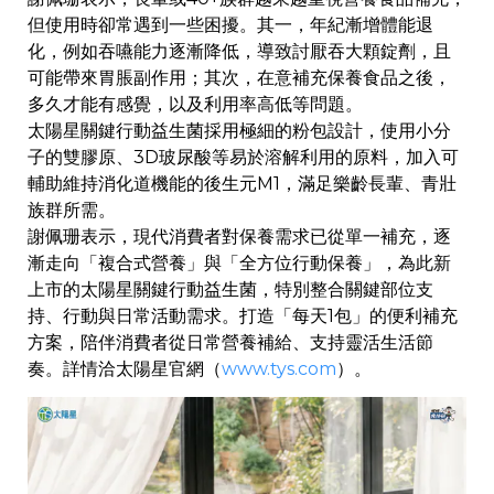
但使用時卻常遇到一些困擾。其一，年紀漸增體能退
化，例如吞嚥能力逐漸降低，導致討厭吞大顆錠劑，且
可能帶來胃脹副作用；其次，在意補充保養食品之後，
多久才能有感覺，以及利用率高低等問題。
太陽星關鍵行動益生菌採用極細的粉包設計，使用小分
子的雙膠原、3D玻尿酸等易於溶解利用的原料，加入可
輔助維持消化道機能的後生元M1，滿足樂齡長輩、青壯
族群所需。
謝佩珊表示，現代消費者對保養需求已從單一補充，逐
漸走向「複合式營養」與「全方位行動保養」，為此新
上市的太陽星關鍵行動益生菌，特別整合關鍵部位支
持、行動與日常活動需求。打造「每天1包」的便利補充
方案，陪伴消費者從日常營養補給、支持靈活生活節
奏。詳情洽太陽星官網（
www.tys.com
）。