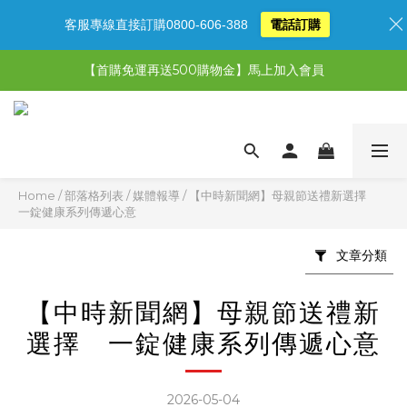
客服專線直接訂購0800-606-388
電話訂購
【限時特惠】超值5選3，最高現省1,770元
【首購免運再送500購物金】馬上加入會員
【限時特惠】全館滿1,000送500購物金！
【限時特惠】全館滿1,000送500購物金！
Home
/
部落格列表
/
媒體報導
/
【中時新聞網】母親節送禮新選擇
一錠健康系列傳遞心意
文章分類
【中時新聞網】母親節送禮新
選擇 一錠健康系列傳遞心意
2026-05-04