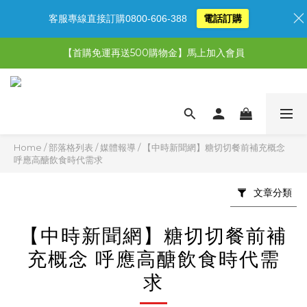
客服專線直接訂購0800-606-388
電話訂購
【限時特惠】超值5選3，最高現省1,770元
【首購免運再送500購物金】馬上加入會員
【限時特惠】全館滿1,000送500購物金！
【限時特惠】全館滿1,000送500購物金！
Home
/
部落格列表
/
媒體報導
/
【中時新聞網】糖切切餐前補充概念
呼應高醣飲食時代需求
文章分類
【中時新聞網】糖切切餐前補
充概念 呼應高醣飲食時代需
求