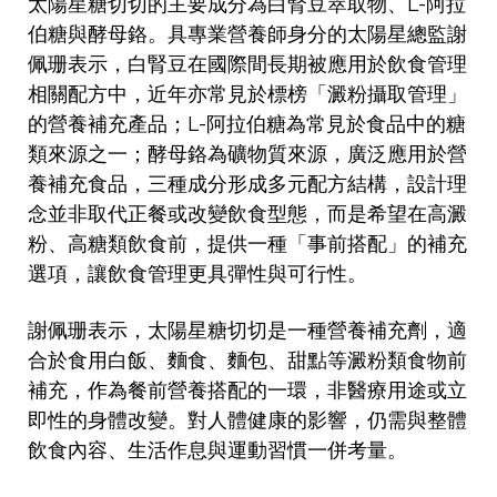
太陽星糖切切的主要成分為白腎豆萃取物、L-阿拉
伯糖與酵母鉻。具專業營養師身分的太陽星總監謝
佩珊表示，白腎豆在國際間長期被應用於飲食管理
相關配方中，近年亦常見於標榜「澱粉攝取管理」
的營養補充產品；L-阿拉伯糖為常見於食品中的糖
類來源之一；酵母鉻為礦物質來源，廣泛應用於營
養補充食品，三種成分形成多元配方結構，設計理
念並非取代正餐或改變飲食型態，而是希望在高澱
粉、高糖類飲食前，提供一種「事前搭配」的補充
選項，讓飲食管理更具彈性與可行性。
謝佩珊表示，太陽星糖切切是一種營養補充劑，適
合於食用白飯、麵食、麵包、甜點等澱粉類食物前
補充，作為餐前營養搭配的一環，非醫療用途或立
即性的身體改變。對人體健康的影響，仍需與整體
飲食內容、生活作息與運動習慣一併考量。