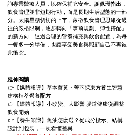
詢專業醫療人員，以確保補充安全。謝佩珊指出，
飲食管理並非短期行動，而是長期生活型態的一部
分。太陽星糖切切的上市，象徵飲食管理思維從過
往的嚴格限制，逐步轉向「事前規劃、彈性搭配」
的新方向，透過合理的營養補充與飲食配置，為每
一餐多一分準備，也讓享受美食與照顧自己不再彼
此衝突。
延伸閱讀
👉
【媒體報導】
草本薑黃・菁萃採東方養生智慧
建構植萃營養配方
👉
【媒體報導】
小改變、大影響 腸道健康從調整
飲食開始
👉【養生知識】
魚油怎麼選？從成分標示、結構
設計到包裝，一次看懂差異