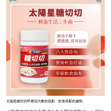
太陽星糖切切呼應現代餐前規劃、飲食搭配的趨勢。