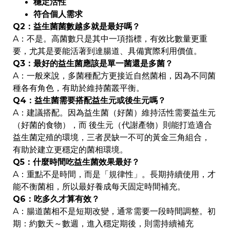
穩定活性
符合個人需求
Q2：益生菌菌數越多就是最好嗎？
A：不是。高菌數只是其中一項指標，有效比數量更重
要，尤其是要能活著到達腸道、具備實際利用價值。
Q3：最好的益生菌應該是單一菌還是多菌？
A：一般來說，多菌種配方更接近自然菌相，因為不同菌
種各有角色，有助於維持菌叢平衡。
Q4：益生菌需要搭配益生元或後生元嗎？
A：建議搭配。因為益生菌（好菌）維持活性需要益生元
（好菌的食物），而 後生元（代謝產物）則能打造適合
益生菌定殖的環境，三者昃缺一不可的黃金三角組合，
有助於建立更穩定的菌相環境。
Q5：什麼時間吃益生菌效果最好？
A：重點不是時間，而是「規律性」。長期持續使用，才
能不衡菌相，所以最好養成每天固定時間補充。
Q6：吃多久才算有效？
A：腸道菌相不是短期改變，通常需要一段時間調整。初
期：約數天～數週，進入穩定期後，則需持續補充