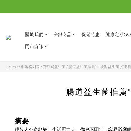
關於我們
全部商品
促銷特惠
健康定期GO
門市資訊
Home
/
部落格列表
/
克菲爾益生菌
/
腸道益生菌推薦*～挑對益生菌 打造
腸道益生菌推薦
摘要
現代人外食頻繁、生活壓力大、作息不固定，容易影響