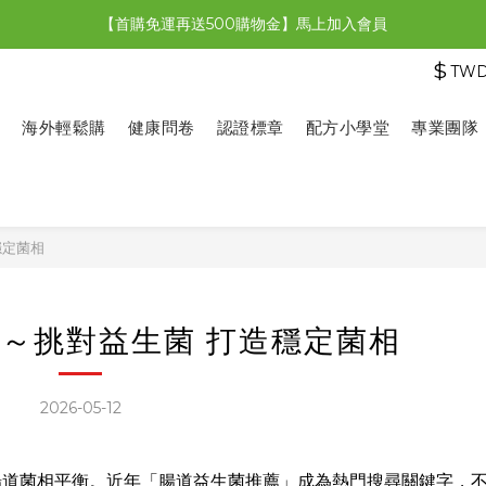
【首購免運再送500購物金】馬上加入會員
【限時特惠】全館滿1,000送500購物金！
$
TW
【限時特惠】全館滿1,000送500購物金！
海外輕鬆購
健康問卷
認證標章
配方小學堂
專業團隊
穩定菌相
*～挑對益生菌 打造穩定菌相
2026-05-12
腸道菌相平衡。近年「腸道益生菌推薦」成為熱門搜尋關鍵字，