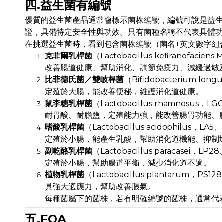
四.益生菌有編號
優質的益生菌產品通常會標示菌株編號，編號可說是益
證，具備特定安全性與功效。只有菌種名稱不代表具體
在挑選益生菌時，看到包含菌株編號（菌名+英文數字組
克菲爾乳桿菌
（Lactobacillus kefiranofaciens 
改善腸道健康、幫助消化、調節免疫力、減緩過敏
比菲德氏菌／雙岐桿菌
（Bifidobacterium lo
定殖於大腸，能改善便秘，維護消化道健康。
鼠李糖乳桿菌
（Lactobacillus rhamnosus，L
耐胃酸、耐膽鹽，定殖能力強，能改善腸胃功能、
嗜酸乳桿菌
（Lactobacillus acidophilus，L
定殖於小腸，能產生乳酸，幫助消化道機能、抑制
副乾酪乳桿菌
（Lactobacillus paracasei，LP
定殖於小腸，幫助腸道平衡，減少消化道不適。
植物乳桿菌
（Lactobacillus plantarum，PS12
具強大適應力，幫助改善脹氣。
每種菌屬下的菌株，若有明確編號的菌株，通常代
五.FQA