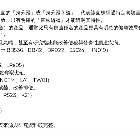
生菌的「身分證」或「身分證字號」，代表該菌株經過特定實驗
功效，只有明確的「菌株編號」才能追溯其特性。
合）的產品，通常比只有寫菌種名的產品更具有明確的健康效果
M1）
及氣喘，甚至有研究指出能改善便秘與發炎性腸道疾病。
ngum BB536、BB-12、BR022、35624、HN019）
GG、LRa05）
腹瀉等狀況。
A5、NCFM、LA1、TW01）
壞菌、改善排便。
28、PS23、K21）
8）
表來源與研究資料較完整。