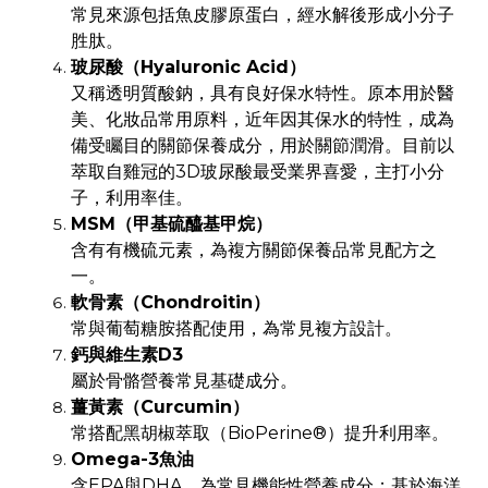
常見來源包括魚皮膠原蛋白，經水解後形成小分子
胜肽。
玻尿酸（Hyaluronic Acid）
又稱透明質酸鈉，具有良好保水特性。原本用於醫
美、化妝品常用原料，近年因其保水的特性，成為
備受矚目的關節保養成分，用於關節潤滑。目前以
萃取自雞冠的3D玻尿酸最受業界喜愛，主打小分
子，利用率佳。
MSM（甲基硫醯基甲烷）
含有有機硫元素，為複方關節保養品常見配方之
一。
軟骨素（Chondroitin）
常與葡萄糖胺搭配使用，為常見複方設計。
鈣與維生素D3
屬於骨骼營養常見基礎成分。
薑黃素（Curcumin）
常搭配黑胡椒萃取（BioPerine®）提升利用率。
Omega-3魚油
含EPA與DHA，為常見機能性營養成分；基於海洋