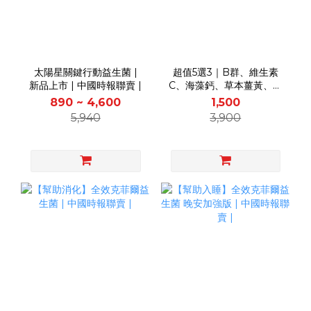
太陽星關鍵行動益生菌 |
超值5選3｜B群、維生素
新品上市 | 中國時報聯賣 |
C、海藻鈣、草本薑黃、糖
切切| 中國時報聯賣 |
890 ~ 4,600
1,500
5,940
3,900