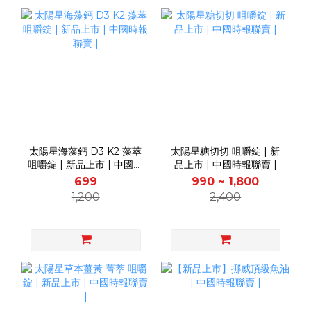
太陽星海藻鈣 D3 K2 藻萃
太陽星糖切切 咀嚼錠 | 新
咀嚼錠 | 新品上市 | 中國時
品上市 | 中國時報聯賣 |
報聯賣 |
699
990 ~ 1,800
1,200
2,400