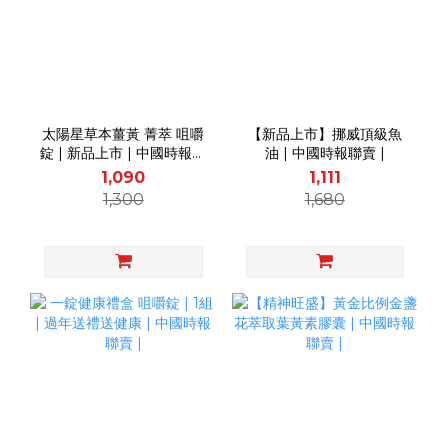
太陽星草本薑黃 菁萃 咀嚼
【新品上市】挪威頂級魚
錠 | 新品上市 | 中國時報聯
油 | 中國時報聯賣 |
賣 |
1,090
1,111
1,300
1,680