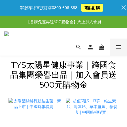
客服專線直接訂購0800-606-388
電話訂購
【限時特惠】超值5選3，最高現省1,770元
【首購免運再送500購物金】馬上加入會員
【限時特惠】全館滿1,000送500購物金！
【限時特惠】全館滿1,000送500購物金！
TYS太陽星健康事業｜跨國食
品集團榮譽出品｜加入會員送
500元購物金