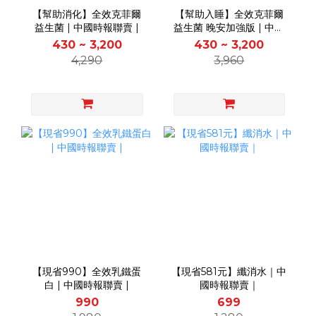
【幫助消化】全效克菲爾
【幫助入睡】全效克菲爾
益生菌 | 中國時報聯賣 |
益生菌 晚安加強版 | 中國
時報聯賣 |
430 ~ 3,200
430 ~ 3,200
4,290
3,960
【現省990】全效乳鐵蛋
【現省581元】纖消水｜中
白 | 中國時報聯賣 |
國時報聯賣｜
990
699