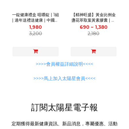
一錠健康禮盒 咀嚼錠 | 1組
【精神旺盛】黃金比例金
| 過年送禮送健康 | 中國時
盞花萃取葉黃素膠囊 | 中
報聯賣 |
國時報聯賣 |
1,980
690 ~ 1,380
3,200
2,180
>>>>會員權益詳細說明<<<<
>>>>馬上加入太陽星會員<<<<
訂閱太陽星電子報
定期獲得最新健康資訊、新品消息，專屬優惠、活動