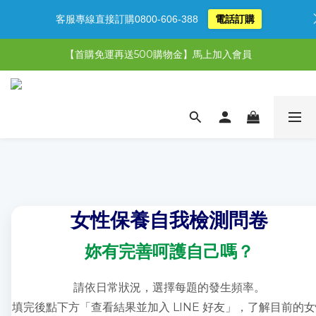
客服專線直接訂購0800-606-388
電話訂購
【限時特惠】超值5選3，最高現省1,770元
【首購免運再送500購物金】馬上加入會員
【限時特惠】全館滿1,000送500購物金！
【限時特惠】全館滿1,000送500購物金！
女性保養自我檢測問卷
妳有完善呵護自己嗎？
請依日常狀況，選擇每題的發生頻率。
填完後點下方「查看結果並加入 LINE 好友」，了解目前的