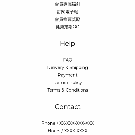
會員專屬福利
訂閱電子報
會員推薦獎勵
健康定期GO
Help
FAQ
Delivery & Shipping
Payment
Return Policy
Terms & Conditions
Contact
Phone / XX-XXX-XXX-XXX
Hours / XXXX-XXXX