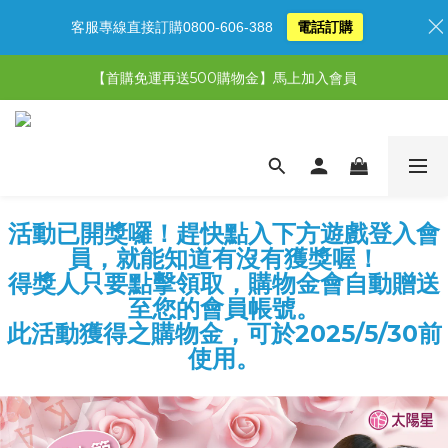
客服專線直接訂購0800-606-388
電話訂購
【限時特惠】超值5選3，最高現省1,770元
【首購免運再送500購物金】馬上加入會員
【限時特惠】全館滿1,000送500購物金！
【限時特惠】全館滿1,000送500購物金！
活動已開獎囉！趕快點入下方遊戲登入會
員，就能知道有沒有獲獎喔！
得獎人只要點擊領取，購物金會自動贈送
至您的會員帳號。
此活動獲得之購物金，可於2025/5/30前
使用。