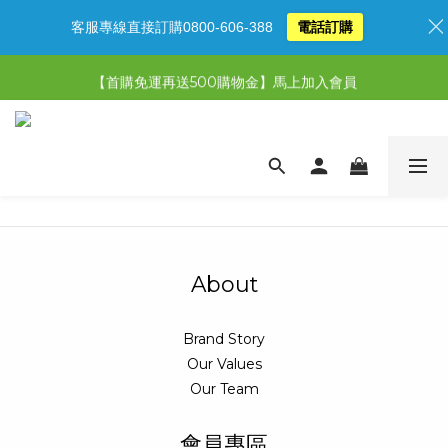
客服專線直接訂購0800-606-388
電話訂購
【限時特惠】超值5選3，最高現省1,770元
【限時特惠】全館滿1,000送500購物金！
【首購免運再送500購物金】馬上加入會員
【限時特惠】全館滿1,000送500購物金！
About
Brand Story
Our Values
Our Team
會員專區