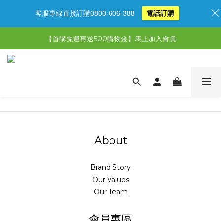
客服專線直接訂購0800-606-388
電話訂購
【限時特惠】超值5選3，最高現省1,770元
【首購免運再送500購物金】馬上加入會員
【限時特惠】全館滿1,000送500購物金！
【限時特惠】全館滿1,000送500購物金！
About
Brand Story
Our Values
Our Team
會員專區