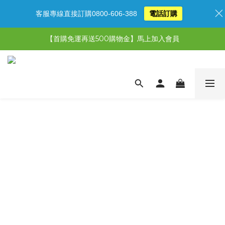
客服專線直接訂購0800-606-388
電話訂購
【限時特惠】超值5選3，最高現省1,770元
【首購免運再送500購物金】馬上加入會員
【限時特惠】全館滿1,000送500購物金！
【限時特惠】全館滿1,000送500購物金！