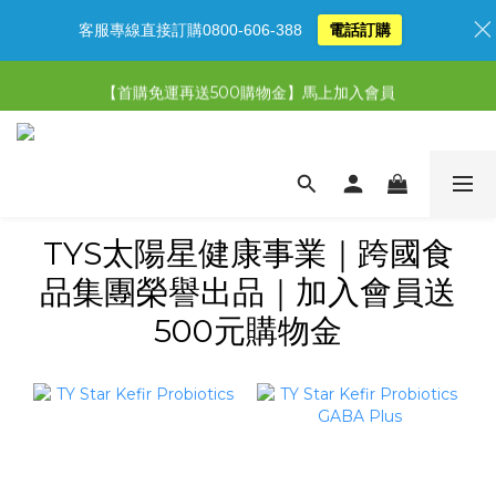
客服專線直接訂購0800-606-388
電話訂購
【限時特惠】超值5選3，最高現省1,770元
【首購免運再送500購物金】馬上加入會員
【限時特惠】全館滿1,000送500購物金！
【限時特惠】全館滿1,000送500購物金！
TYS太陽星健康事業｜跨國食
品集團榮譽出品｜加入會員送
500元購物金