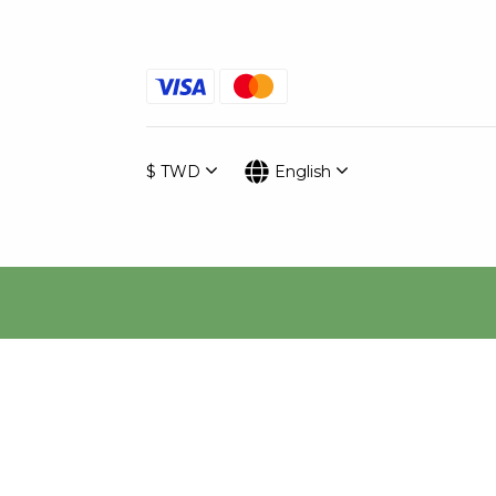
$
TWD
English