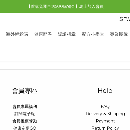
【首購免運再送500購物金】馬上加入會員
【限時特惠】全館滿1,000送500購物金！
$
T
【限時特惠】全館滿1,000送500購物金！
海外輕鬆購
健康問卷
認證標章
配方小學堂
專業團隊
會員專區
Help
會員專屬福利
FAQ
訂閱電子報
Delivery & Shipping
會員推薦獎勵
Payment
健康定期GO
Return Policy