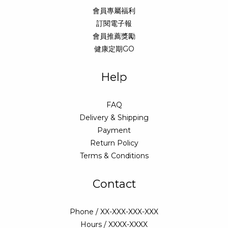
會員專屬福利
訂閱電子報
會員推薦獎勵
健康定期GO
Help
FAQ
Delivery & Shipping
Payment
Return Policy
Terms & Conditions
Contact
Phone / XX-XXX-XXX-XXX
Hours / XXXX-XXXX