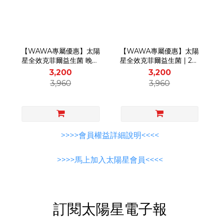
【WAWA專屬優惠】太陽
【WAWA專屬優惠】太陽
星全效克菲爾益生菌 晚安
星全效克菲爾益生菌 | 2盒
加強版 | 2盒 (60包) | ★送
(60包) | ★送蔓越莓C★
3,200
3,200
蔓越莓C★
3,960
3,960
>>>>會員權益詳細說明<<<<
>>>>馬上加入太陽星會員<<<<
訂閱太陽星電子報