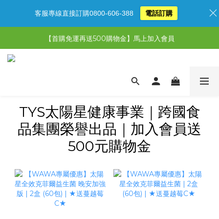
客服專線直接訂購0800-606-388
電話訂購
【限時特惠】超值5選3，最高現省1,770元
【首購免運再送500購物金】馬上加入會員
【限時特惠】全館滿1,000送500購物金！
【限時特惠】全館滿1,000送500購物金！
TYS太陽星健康事業｜跨國食
品集團榮譽出品｜加入會員送
500元購物金