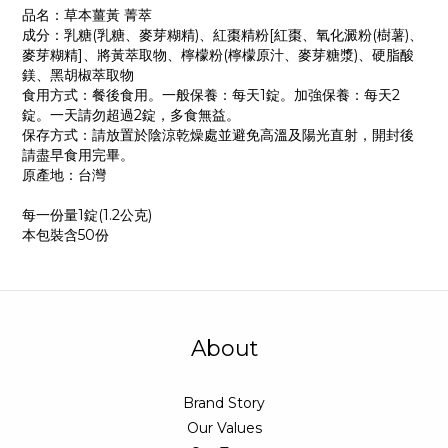
品名：草本薑黃 菁萃
成分：乳糖(乳糖、麥芽糊精)、紅棗精粉[紅棗、氧化澱粉(樹薯)、
麥芽糊精]、將黃萃取物、檸檬粉(檸檬原汁、麥芽糖漿)、硬脂酸
鎂、黑胡椒萃取物
食用方式：餐後食用。一般保養：每天1錠。加強保養：每天2
錠。一天請勿超過2錠，多食無益。
保存方式：請放置於陰涼乾燥處並避免高溫及陽光直射，開封後
請盡早食用完畢。
原產地：台灣
每一份量1錠(1.2公克)
本包裝含50份
About
Brand Story
Our Values