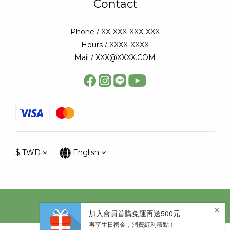
Contact
Phone / XX-XXX-XXX-XXX
Hours / XXXX-XXXX
Mail / XXX@XXXX.COM
$
TWD
English
Copyright © 太陽星網路科技股份有限公司