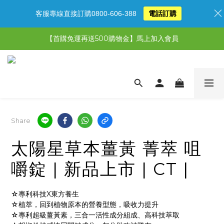
客服專線直接訂購0800-606-388
電話訂購
【限時特惠】超值5選3，最高現省1,770元
【首購免運再送500購物金】馬上加入會員
【限時特惠】全館滿1,000送500購物金！
【限時特惠】全館滿1,000送500購物金！
Share
太陽星草本薑黃 菁萃 咀
嚼錠 | 新品上市 | CT |
☆專利科技X東方養生
☆植萃，回到植物原本的營養型態，吸收力提升
☆專利超級薑黃素，三合一活性成分組成、高科技萃取