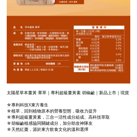
太陽星草本薑黃 菁萃｜專利超級薑黃素 胡椒鹼｜新品上市｜現貨
☆專利科技X東方養生
☆植萃，回到植物原本的營養型態，吸收力提升
☆專利超級薑黃素，三合一活性成分組成、高科技萃取
☆胡椒鹼植感協同關鍵成分，加分助攻神隊友
☆天然紅棗，源於東方飲食文化的溫和選擇