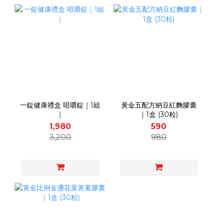
一錠健康禮盒 咀嚼錠｜1組
黃金五配方納豆紅麴膠囊
｜
｜1盒 (30粒)
1,980
590
3,200
980