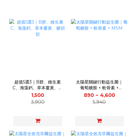
超值5選3｜B群、維生素
太陽星關鍵行動益生菌｜
C、海藻鈣、草本薑黃、糖
葡萄糖胺 × 軟骨素 ×
切切
MSM
1,500
890 ~ 4,600
3,900
5,940