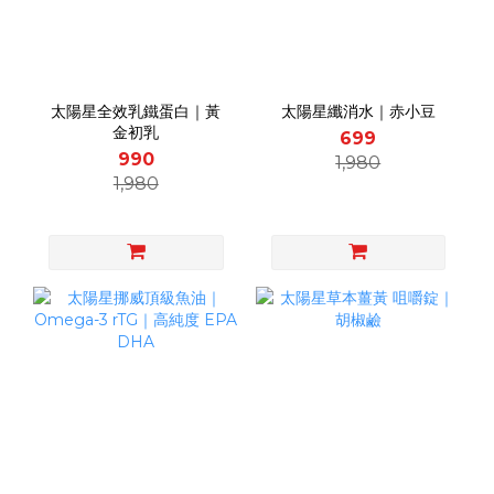
太陽星全效乳鐵蛋白｜黃
太陽星纖消水｜赤小豆
金初乳
699
990
1,980
1,980