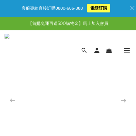
客服專線直接訂購0800-606-388
電話訂購
【限時特惠】超值5選3，最高現省1,770元
【首購免運再送500購物金】馬上加入會員
【限時特惠】全館滿1,000送500購物金！
【限時特惠】全館滿1,000送500購物金！