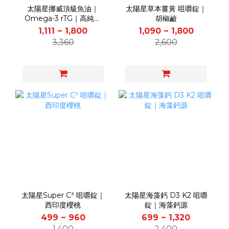
太陽星挪威頂級魚油｜
太陽星草本薑黃 咀嚼錠｜
Omega-3 rTG｜高純度
胡椒鹼
EPA DHA
1,111 ~ 1,800
1,090 ~ 1,800
3,360
2,600
太陽星Super C³ 咀嚼錠｜
太陽星海藻鈣 D3 K2 咀嚼
西印度櫻桃
錠｜海藻鈣源
499 ~ 960
699 ~ 1,320
1,400
2,400