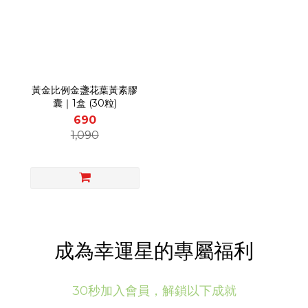
黃金比例金盞花葉黃素膠
囊｜1盒 (30粒)
690
1,090
成為幸運星的專屬福利
30秒加入會員，解鎖以下成就