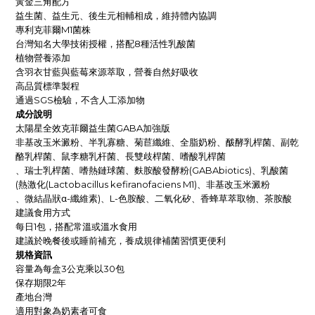
黃金三角配方
益生菌、益生元、後生元相輔相成，維持體內協調
專利克菲爾M1菌株
台灣知名大學技術授權，搭配8種活性乳酸菌
植物營養添加
含羽衣甘藍與藍莓來源萃取，營養自然好吸收
高品質標準製程
通過SGS檢驗，不含人工添加物
成分說明
太陽星全效克菲爾益生菌GABA加強版
非基改玉米澱粉、半乳寡糖、菊苣纖維、全脂奶粉、酦酵乳桿菌、副乾
酪乳桿菌、鼠李糖乳杆菌、長雙歧桿菌、嗜酸乳桿菌
、瑞士乳桿菌、嗜熱鏈球菌、麩胺酸發酵粉(GABAbiotics)、乳酸菌
(熱激化(Lactobacillus kefiranofaciens M1)、非基改玉米澱粉
、微結晶狀α-纖維素)、L-色胺酸、二氧化矽、香蜂草萃取物、茶胺酸
建議食用方式
每日1包，搭配常溫或溫水食用
建議於晚餐後或睡前補充，養成規律補菌習慣更便利
規格資訊
容量為每盒3公克乘以30包
保存期限2年
產地台灣
適用對象為奶素者可食