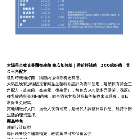
太陽星全效克菲爾益生菌 晚安加強版｜睡前輕補菌｜300億好菌｜黃
金三角配方
選對時機補好菌，讓體內循環節奏更有感。
太陽星晚安加強版克菲爾益生菌特別設計為夜間使用，延續原有黃金三
角配方（益生菌、益生元、後生元），每包含300億多元活菌，涵蓋8
種乳酸菌與專利M1菌株，結合羽衣甘藍與藍莓等植物來源營養，讓日
常保養更輕鬆。
質地細緻好入口，適合入夜前補充，是現代人調整日常作息、維持平衡
生活的理想選擇。
商品特色
睡前設計版型
每日晚餐後至睡前補充，輕鬆養成日常保養習慣