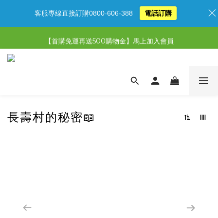
客服專線直接訂購0800-606-388
電話訂購
【限時特惠】超值5選3，最高現省1,770元
【限時特惠】全館滿1,000送500購物金！
【首購免運再送500購物金】馬上加入會員
【限時特惠】全館滿1,000送500購物金！
長壽村的秘密📖