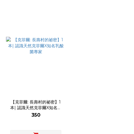
【克菲爾: 長壽村的祕密】1
本| 認識天然克菲爾X知名乳
酸菌專家
350