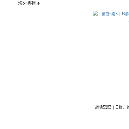
海外專區✈️
超值5選3｜B群、