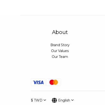
About
Brand Story
Our Values
Our Team
$
TWD
English