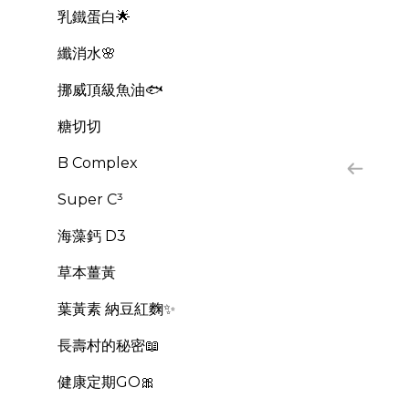
乳鐵蛋白🌟
纖消水🌸
挪威頂級魚油🐟
糖切切
B Complex
Super C³
海藻鈣 D3
草本薑黃
葉黃素 納豆紅麴✨
長壽村的秘密📖
健康定期GO🎀