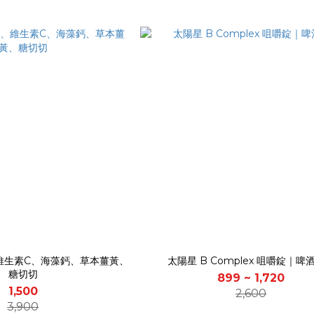
維生素C、海藻鈣、草本薑黃、
太陽星 B Complex 咀嚼錠｜啤
糖切切
899 ~ 1,720
1,500
2,600
3,900