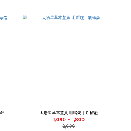
母鉻
太陽星草本薑黃 咀嚼錠｜胡椒鹼
1,090 ~ 1,800
2,600