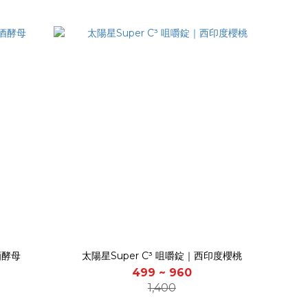
酒酵母
太陽星Super C³ 咀嚼錠｜西印度櫻桃
499 ~ 960
1,400