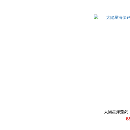
太陽星海藻鈣 
6