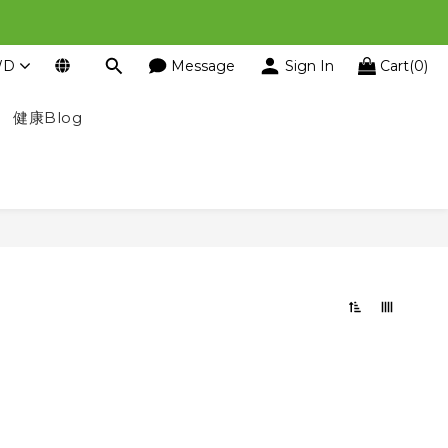
WD
Message
Sign In
Cart(0)
健康Blog