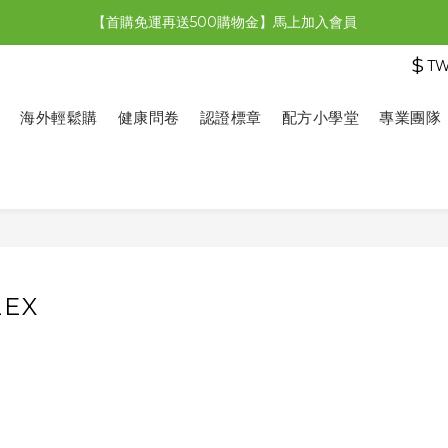
【首購免運再送500購物金】馬上加入會員
【限時特惠】全館滿1,000送500購物金！
$
T
【限時特惠】全館滿1,000送500購物金！
海外輕鬆購
健康問卷
認證標章
配方小學堂
專業團隊
LEX