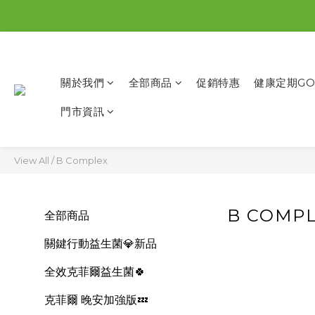
關於我們
全部商品
促銷特惠
健康定期GO
門市資訊
View All
/
B Complex
B COMP
全部商品
關鍵行動益生菌💎新品
全效克菲爾益生菌🍀
克菲爾 晚安加強版💤