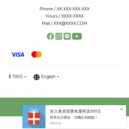
Phone / XX-XXX-XXX-XXX
Hours / XXXX-XXXX
Mail / XXX@XXXX.COM
$
TWD
English
Copyright © 太陽星網路科技股份有限公司
BUY NOW