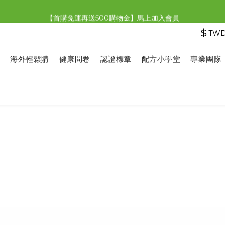
【限時特惠】全館滿1,000送500購物金！
【首購免運再送500購物金】馬上加入會員
$
TW
【限時特惠】全館滿1,000送500購物金！
海外輕鬆購
健康問卷
認證標章
配方小學堂
專業團隊