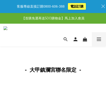
客服專線直接訂購0800-606-388
電話訂購
【限時特惠】超值5選3，最高現省1,770元
【首購免運再送500購物金】馬上加入會員
【限時特惠】全館滿1,000送500購物金！
【限時特惠】全館滿1,000送500購物金！
- 大甲鎮瀾宮聯名限定 -