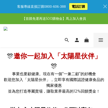
客服專線直接訂購0800-606-388
電話訂購
【限時特惠】超值5選3，最高現省1,770元
【首購免運再送500購物金】馬上加入會員
【限時特惠】全館滿1,000送500購物金！
【限時特惠】全館滿1,000送500購物金！
🎊
邀你一起加入「太陽星伙伴」
🎊
事業也要顧健康。現在有一個”一兼二顧”的好機會
歡迎您加入「太陽星伙伴」，立即享有國際認證健康食品的
獨家優惠
並為您打造專屬賣場，賺取業界最高的12%回饋獎金！