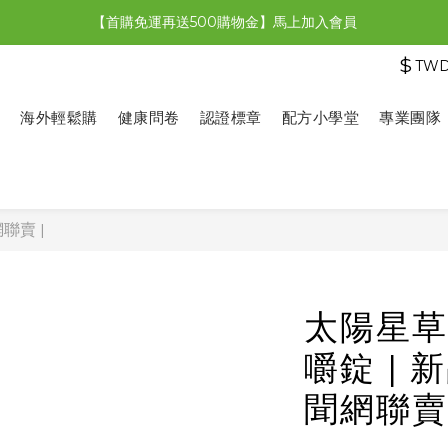
【首購免運再送500購物金】馬上加入會員
【限時特惠】全館滿1,000送500購物金！
$
TW
【限時特惠】全館滿1,000送500購物金！
海外輕鬆購
健康問卷
認證標章
配方小學堂
專業團隊
聯賣 |
太陽星草
嚼錠 | 
聞網聯賣 