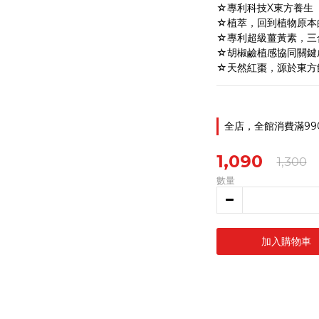
☆專利科技X東方養生
☆植萃，回到植物原本
☆專利超級薑黃素，三
☆胡椒鹼植感協同關鍵
☆天然紅棗，源於東方
全店，全館消費滿99
1,090
1,300
數量
加入購物車