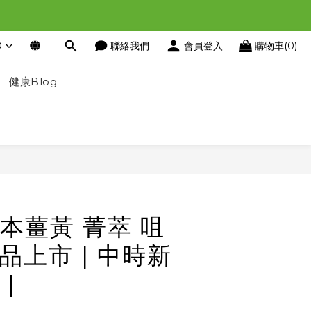
D
聯絡我們
會員登入
購物車(0)
健康Blog
立即購買
本薑黃 菁萃 咀
新品上市 | 中時新
|