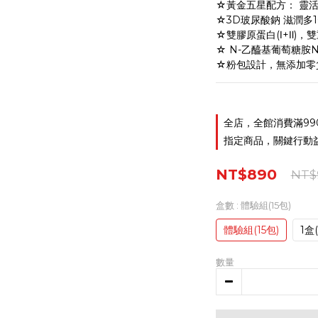
☆黃金五星配方： 靈活 ×
☆3D玻尿酸鈉 滋潤多1
☆雙膠原蛋白(Ⅰ+Ⅱ)，
☆ N-乙醯基葡萄糖胺
☆粉包設計，無添加零
全店，全館消費滿99
指定商品，關鍵行動益
NT$890
NT$
盒數
: 體驗組(15包)
體驗組(15包)
1盒
數量