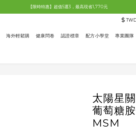
【限時特惠】全館滿1,000送500購物金！
【限時特惠】超值5選3，最高現省1,770元
$
TW
【首購免運再送500購物金】馬上加入會員
【限時特惠】全館滿1,000送500購物金！
海外輕鬆購
健康問卷
認證標章
配方小學堂
專業團隊
太陽星關
葡萄糖胺 
MSM