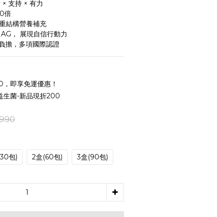
 支持 × 有力 
0倍
雙重結構營養補充
NAG， 展現自信行動力
負擔，多項國際認證
0，即享免運優惠！
生菌-新品現折200
990
(30包)
2盒(60包)
3盒(90包)