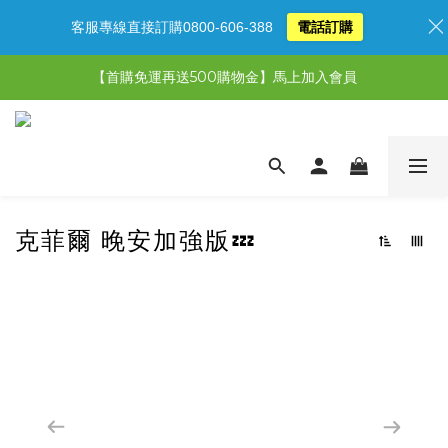
客服專線直接訂購0800-606-388
電話訂購
【限時特惠】超值5選3，最高現省1,770元
【首購免運再送500購物金】馬上加入會員
【限時特惠】全館滿1,000送500購物金！
【限時特惠】全館滿1,000送500購物金！
克菲爾 晚安加強版💤