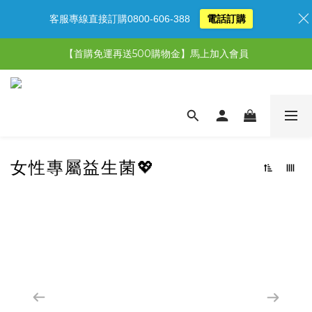
客服專線直接訂購0800-606-388
電話訂購
【限時特惠】超值5選3，最高現省1,770元
【首購免運再送500購物金】馬上加入會員
【限時特惠】全館滿1,000送500購物金！
【限時特惠】全館滿1,000送500購物金！
女性專屬益生菌💖