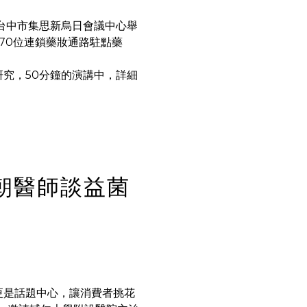
在台中市集思新烏日會議中心舉
70位連鎖藥妝通路駐點藥
究，50分鐘的演講中，詳細
朝醫師談益菌
更是話題中心，讓消費者挑花