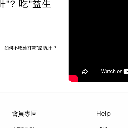
"? 吃"益生
"｜如何不吃藥打擊"脂肪肝"?
會員專區
Help