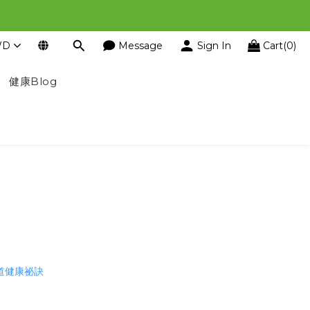
WD
Message
Sign In
Cart(0)
健康Blog