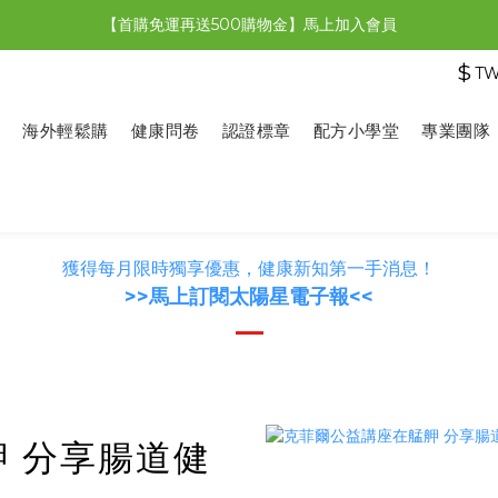
【首購免運再送500購物金】馬上加入會員
【限時特惠】全館滿1,000送500購物金！
$
T
【限時特惠】全館滿1,000送500購物金！
海外輕鬆購
健康問卷
認證標章
配方小學堂
專業團隊
獲得每月限時獨享優惠，健康新知第一手消息！
>>馬上訂閱太陽星電子報<<
 分享腸道健