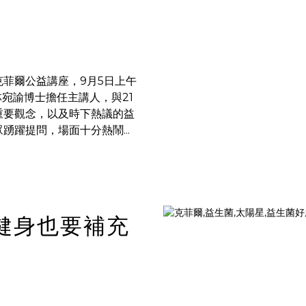
菲爾公益講座，9月5日上午
宛諭博士擔任主講人，與21
重要觀念，以及時下熱議的益
躍提問，場面十分熱鬧...
健身也要補充