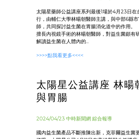
太陽星藥師公益講座系列最後1場於4月23日
行，由輔仁大學林暘朝醫師主講，與中部6縣市
師，共同探討益生菌在胃腸消化道中的作用。
擅長內視鏡手術的林暘朝醫師，對益生菌頗有研
解讀益生菌在人體內的...
>>>>點我看更多<<<<
太陽星公益講座 林暘
與胃腸
2024/04/23 中時新聞網 綜合報導
國內益生菌產品不斷推陳出新，克菲爾益生菌