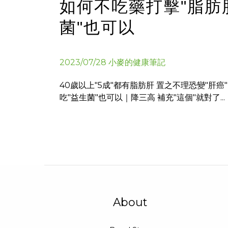
如何不吃藥打擊"脂肪肝
菌"也可以
2023/07/28 小麥的健康筆記
40歲以上"5成"都有脂肪肝 置之不理恐變"肝癌
吃"益生菌"也可以｜降三高 補充"這個"就對了...
About