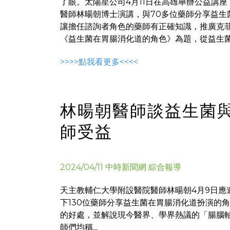
了眼。太陽星公司4月11日在高雄舉辦公益講
醫師林暘朝博士演講，與70多位藥師分享益生
讓擔任諮詢者角色的藥師有正確知識，推廣克
《益生菌在胃腸消化道的角色》為題，從益生菌的
>>>>點我看更多<<<<
林暘朝醫師談益生菌與
師受益
2024/04/11 中時新聞網 綜合報導
天主教輔仁大學附設醫院醫師林暘朝4月9日應
下130位藥師分享益生菌在胃腸消化道扮演的
的好處，並解說現今醫界、學界熱議的「腸腦
師們均稱...