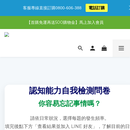
客服專線直接訂購0800-606-388
電話訂購
【限時特惠】超值5選3，最高現省1,770元
【首購免運再送500購物金】馬上加入會員
【限時特惠】全館滿1,000送500購物金！
【限時特惠】全館滿1,000送500購物金！
認知能力自我檢測問卷
你容易忘記事情嗎？
請依日常狀況，選擇每題的發生頻率。
填完後點下方「查看結果並加入 LINE 好友」，了解目前的