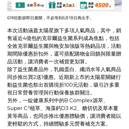
618狂歡節即日展開，不必等到6月18日再出手。
本次活動涵蓋太陽星旗下多項人氣商品，其中，銷
售逼近4億包的克菲爾益生菌系列成為焦點，包括
全效克菲爾益生菌與晚安加強版等熱銷品項，活動
期間除優惠折扣外，還可搭配購物金回饋與限量贈
品活動，讓消費者一次補貨更划算。
除了益生菌產品外，乳鐵蛋白、纖消水等人氣商品
同步推出買2送1優惠。近期新上市的太陽星關鍵行
動益生菌也祭出首購現折100元活動，吸引許多重
視日常營養管理與行動保養族群關注。
另外，一錠健康系列中的B Complex源萃、
Super C³植萃、海藻鈣D3 K2、糖切切及草本薑
黃等商品，也同步推出優惠體驗價，讓消費者能以
更輕鬆的方式，持續體驗多元營養補充方案。