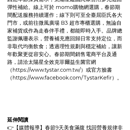
彈性補給。線上可於 momo購物網選購，春節期
間配送服務持續運作；線下則可至全臺屈臣氏各大
門市，或前往微風廣場 B3 超市專櫃選購，無論自
家補貨或作為走春伴手禮，都能即時入手。品牌總
監謝佩珊表示，營養補充應回歸日常支持定位，而
非取代均衡飲食；透過理性規劃與穩定補給，讓新
年歡聚更從容安心。春節期間銷售電商平台及通
路，請洽太陽星全效克菲爾益生菌官網
（
https://www.tystar.com.tw/
）或官方臉書
（
https://www.facebook.com/TystarKefir
）。
延伸閱讀
👉
【媒體報導】
春節9天美食滿腹 找回營養規律非