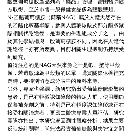
酸鹽葡萄糖胺產品列為「藥品」管理，需由醫師處
方取得。至於市售一般保健食品多為鹽酸鹽類。
N-乙醯葡萄糖胺（簡稱NAG）屬於人體天然存在
的乙醯化胺基單醣，參與人體玻尿酸及部分醣胺聚
醣相關代謝途徑，是重要的生理組成分子之一。由
於其化學結構與一般葡萄糖胺不同，因此在人體代
謝途徑上亦有所差異，目前相關生理機制仍持續受
到研究。
值得注意的是NAG天然來源之一是蝦、蟹等甲殼
類，若過敏源為甲殼類的民眾，購買關節保養補充
劑時，要特別留意成分表中的原料來源。
另外，專家也強調，新研究指出受葡萄糖胺影響的
患者，是已有輕微認知障礙的特定人群，使用關節
保養補充劑之前，特別是已有輕度認知障礙或正在
接受相關治療者，更應由醫療專業人員評估。研究
團隊亦指出，本研究屬回溯性觀察分析，結果主要
反映統計關聯，尚無法證實葡萄糖胺與失智症之間