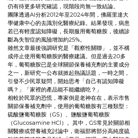
仍有待更多研究確認，現階段尚無一致結論。
團隊透過AI分析2012年至2024年間，佛羅里達大
學健康中心的去識別化醫療紀錄。結果發現，病患
若已有輕度認知障礙，長期服用葡萄糖胺，後續診
斷為失智症的風險增加約25%。
雖然文章最後強調研究是「觀察性關聯」，並不構
成停止使用葡萄糖胺的醫療建議。但是過去20多
年，葡萄糖胺已是全球關節保養補充劑的主要成分
之一，新研究一公布就掀起熱議話題，一時之間，
引發不少民眾疑問，開始思考「自己有認知障礙
嗎？」「家裡的產品能不能繼續吃？」
相較於民眾的恐慌，專家倒是老神在在，表示市售
關節保養補充劑中，使用的葡萄糖胺有三種類型：
硫酸鹽葡萄糖胺（GS）、鹽酸鹽葡萄糖胺
（Glucosamine HCl）。其中，GS常見於關節相
關醫療或營養補充討論中，衛福部將部分高純度硫